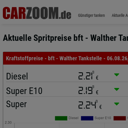
Günstiger tanken
Aktuelle 
Aktuelle Spritpreise bft - Walther T
Kraftstoffpreise - bft - Walther Tankstelle - 06.08.26
9
Diesel
2.21
€
9
Super E10
2.19
€
Super
9
2.24
€