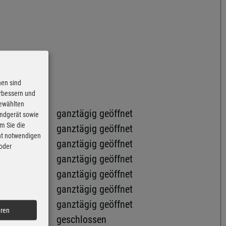
nen sind
erbessern und
gewählten
ganztägig geöffnet
Endgerät sowie
m Sie die
ganztägig geöffnet
cht notwendigen
ganztägig geöffnet
 oder
ganztägig geöffnet
ganztägig geöffnet
ganztägig geöffnet
ganztägig geöffnet
eren
geschlossen