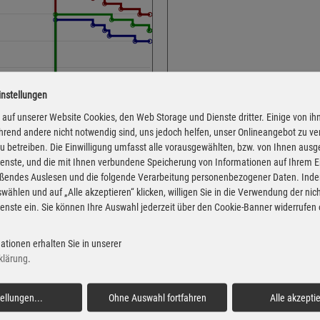
instellungen
Adresse
Berkeserstr. 18
auf unserer Website Cookies, den Web Storage und Dienste dritter. Einige von ih
rend andere nicht notwendig sind, uns jedoch helfen, unser Onlineangebot zu v
98617 Meiningen
 zu betreiben. Die Einwilligung umfasst alle vorausgewählten, bzw. von Ihnen aus
Montag
enste, und die mit Ihnen verbundene Speicherung von Informationen auf Ihrem 
eßendes Auslesen und die folgende Verarbeitung personenbezogener Daten. Inde
Dienstag
wählen und auf „Alle akzeptieren“ klicken, willigen Sie in die Verwendung der ni
Mittwoch
enste ein. Sie können Ihre Auswahl jederzeit über den Cookie-Banner widerrufen
Donnerstag
 von der Markttransparenzstelle
Freitag
ationen erhalten Sie in unserer
Verbraucher-Informationsdienst,
klärung
.
 Informationen übernehmen. Alle
Samstag
igentum der jeweiligen
Sonntag
tellungen
...
Ohne Auswahl fortfahren
Alle akzepti
Feiertag