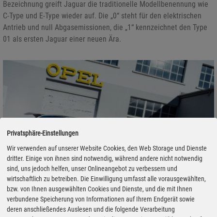
Bezeichnung greift Jaguar die traditionelle Modellbenennung wie
C-Type und E-Type wieder auf. Die „0“ steht für den elektrischen
Antrieb und null Abgasemissionen, die „1“ kennzeichnet den Type
01 als ersten Jaguar einer neuen Ära.
Privatsphäre-Einstellungen
Wir verwenden auf unserer Website Cookies, den Web Storage und Dienste
dritter. Einige von ihnen sind notwendig, während andere nicht notwendig
sind, uns jedoch helfen, unser Onlineangebot zu verbessern und
wirtschaftlich zu betreiben. Die Einwilligung umfasst alle vorausgewählten,
bzw. von Ihnen ausgewählten Cookies und Dienste, und die mit Ihnen
verbundene Speicherung von Informationen auf Ihrem Endgerät sowie
deren anschließendes Auslesen und die folgende Verarbeitung