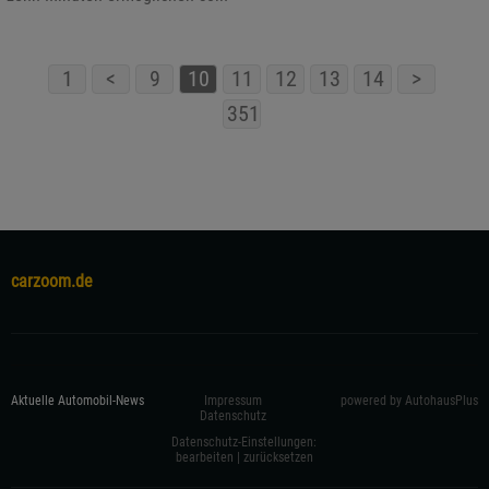
1
<
9
10
11
12
13
14
>
351
carzoom.de
Aktuelle Automobil-News
Impressum
powered by AutohausPlus
Datenschutz
Datenschutz-Einstellungen:
bearbeiten
|
zurücksetzen