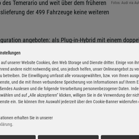
lb des Temerario und weit über dem früheren
Fotos: Audi via Au
uslieferung der 499 Fahrzeuge keine weiteren
figuration angeboten: als Plug-in-Hybrid mit einem doppel
tgang-Doppelkupplungsgetriebe übertragen. Die Leistungs
instellungen
die 920 PS des Lamborghini, sondern exakt auf dem Nivea
auf unserer Website Cookies, den Web Storage und Dienste dritter. Einige von ih
int von 0 auf 100 km/h gelingt in 2,6 Sekunden, von 0 a
rend andere nicht notwendig sind, uns jedoch helfen, unser Onlineangebot zu v
 zu betreiben. Die Einwilligung umfasst alle vorausgewählten, bzw. von Ihnen aus
ndwerkstoff auf einem Aluminium-Spaceframe.
enste, und die mit Ihnen verbundene Speicherung von Informationen auf Ihrem 
eßendes Auslesen und die folgende Verarbeitung personenbezogener Daten. Inde
 Zu den Unterschieden gehören neben der höheren Leistu
wählen und auf „Alle akzeptieren“ klicken, willigen Sie in die Verwendung der ni
enste ein. Sie können Ihre Auswahl jederzeit über den Cookie-Banner widerrufen
e“, die Straßenbedingungen und Fahrerwünsche voraussch
ationen erhalten Sie in unserer
n der Dimension 255/35 ZR 20 vorne und 325/30 ZR 21 hi
klärung
.
uftstrom und futuristischem Erscheinungsbild darstell