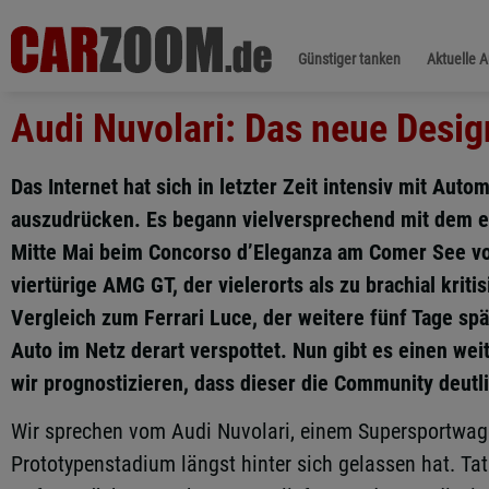
Günstiger tanken
Aktuelle 
Audi Nuvolari: Das neue Desig
Das Internet hat sich in letzter Zeit intensiv mit Auto
auszudrücken. Es begann vielversprechend mit dem e
Mitte Mai beim Concorso d’Eleganza am Comer See vor
viertürige AMG GT, der vielerorts als zu brachial krit
Vergleich zum Ferrari Luce, der weitere fünf Tage spä
Auto im Netz derart verspottet. Nun gibt es einen w
wir prognostizieren, dass dieser die Community deutl
Wir sprechen vom Audi Nuvolari, einem Supersportwage
Prototypenstadium längst hinter sich gelassen hat. Ta