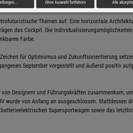
rung.
tellungen
...
Ohne Auswahl fortfahren
Alle akzepti
etrofuturistische Themen auf. Eine horizontale Architek
rägen das Cockpit. Die Individualisierungsmöglichkeite
enkbaren Farbe.
in Zeichen für Optimismus und Zukunftsorientierung set
rgangenen September vorgestellt und äußerst positiv au
ppe von Designern und Führungskräften zusammenkam, um
n SUV wurde von Anfang an ausgeschlossen. Stattdessen d
batterieelektrischen Supersportwagen sowie das letztli