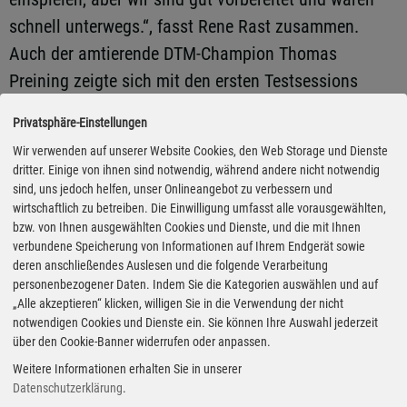
schnell unterwegs.“, fasst Rene Rast zusammen.
Auch der amtierende DTM-Champion Thomas
Preining zeigte sich mit den ersten Testsessions
zufrieden. „Oschersleben ist eine meiner
Privatsphäre-Einstellungen
Lieblingsstrecken und sie liegt auch dem Auto gut.“
Wir verwenden auf unserer Website Cookies, den Web Storage und Dienste
dritter. Einige von ihnen sind notwendig, während andere nicht notwendig
Neben dem Renngeschehen planen die Organisatoren
sind, uns jedoch helfen, unser Onlineangebot zu verbessern und
wirtschaftlich zu betreiben. Die Einwilligung umfasst alle vorausgewählten,
verschiedene Aktionen in und um das Fahrerlager. So
bzw. von Ihnen ausgewählten Cookies und Dienste, und die mit Ihnen
wird es in der Fanzone verschiedene Ausstellungen
verbundene Speicherung von Informationen auf Ihrem Endgerät sowie
deren anschließendes Auslesen und die folgende Verarbeitung
aus 40 Jahren DTM zu sehen geben, Europas größtes
personenbezogener Daten. Indem Sie die Kategorien auswählen und auf
mobiles Bällebad und auch eine Fahrerlager-Party mit
„Alle akzeptieren“ klicken, willigen Sie in die Verwendung der nicht
notwendigen Cookies und Dienste ein. Sie können Ihre Auswahl jederzeit
DJ Tomekk stehen für die Besucher bereit. Highlight
über den Cookie-Banner widerrufen oder anpassen.
und in der DTM einzigartig ist die Möglichkeit an
Weitere Informationen erhalten Sie in unserer
einer Track-Safari teilzunehmen, bei der ein Reisebus
Datenschutzerklärung
.