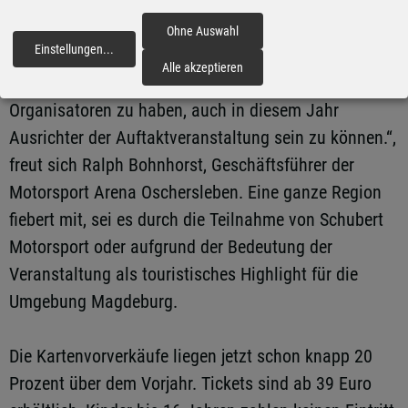
gemeinsam mit DTM- Fahrzeugen auf die Strecke
fährt.
Ohne Auswahl
Einstellungen
...
fortfahren
Alle akzeptieren
„Wir sind stolz als Team das Vertrauen der
Organisatoren zu haben, auch in diesem Jahr
Ausrichter der Auftaktveranstaltung sein zu können.“,
freut sich Ralph Bohnhorst, Geschäftsführer der
Motorsport Arena Oschersleben. Eine ganze Region
fiebert mit, sei es durch die Teilnahme von Schubert
Motorsport oder aufgrund der Bedeutung der
Veranstaltung als touristisches Highlight für die
Umgebung Magdeburg.
Die Kartenvorverkäufe liegen jetzt schon knapp 20
Prozent über dem Vorjahr. Tickets sind ab 39 Euro