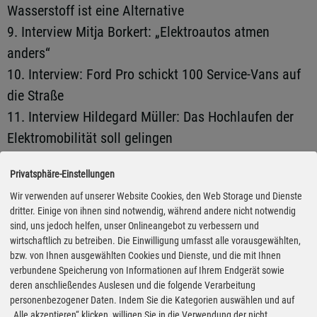
Wasserstoff ist eine Alternative
9. Interview Mitja Borkert: „Elektroautos atmen
anders“
10. Interview: Ford Pro schickt 100 Service-Vans auf
die Straße
11. Interview Hildegard Müller: Das Hochlaufen der
Elektromobilität soll gelingen
12. Interview Thomas Koch: Thermofenster – darum
Privatsphäre-Einstellungen
geht es wirklich
Wir verwenden auf unserer Website Cookies, den Web Storage und Dienste
13. Interview Thomas Kuwatsch: „Wir treffen den
dritter. Einige von ihnen sind notwendig, während andere nicht notwendig
Nerv der Zeit“
sind, uns jedoch helfen, unser Onlineangebot zu verbessern und
wirtschaftlich zu betreiben. Die Einwilligung umfasst alle vorausgewählten,
14. Interview: Der Volkswagen T7 kommt
bzw. von Ihnen ausgewählten Cookies und Dienste, und die mit Ihnen
ausschließlich als Edel-Multivan
verbundene Speicherung von Informationen auf Ihrem Endgerät sowie
15. Interview Christian Andersen: „Ora ist ein
deren anschließendes Auslesen und die folgende Verarbeitung
personenbezogener Daten. Indem Sie die Kategorien auswählen und auf
Begleiter, der mitdenkt“
„Alle akzeptieren“ klicken, willigen Sie in die Verwendung der nicht