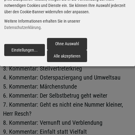
notwendigen Cookies und Dienste ein. Sie können Ihre Auswahl jederzeit
über den Cookie-Banner widerrufen oder anpassen.
Kommentare 2022
Weitere Informationen erhalten Sie in unserer
Datenschutzerklärung
.
1. Kommentar: Die Mär vom allein seligmachenden E-
Auto
Ohne Auswahl
2. Kommentar: Werden die Autofahrer zu den
Einstellungen
...
fortfahren
Alle akzeptieren
nächsten Querdenkern?
3. Kommentar: Stellvertreterkrieg
4. Kommentar: Osterspaziergang und Umweltsau
5. Kommentar: Märchenstunde
6. Kommentar: Der Selbstbetrug geht weiter
7. Kommentar: Geht es nicht eine Nummer kleiner,
Herr Resch?
8. Kommentar: Vernunft und Verblendung
9. Kommentar: Einfalt statt Vielfalt