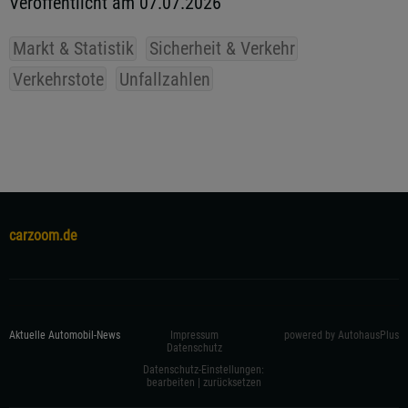
Veröffentlicht am 07.07.2026
Markt & Statistik
Sicherheit & Verkehr
Verkehrstote
Unfallzahlen
carzoom.de
Aktuelle Automobil-News
Impressum
powered by AutohausPlus
Datenschutz
Datenschutz-Einstellungen:
bearbeiten
|
zurücksetzen