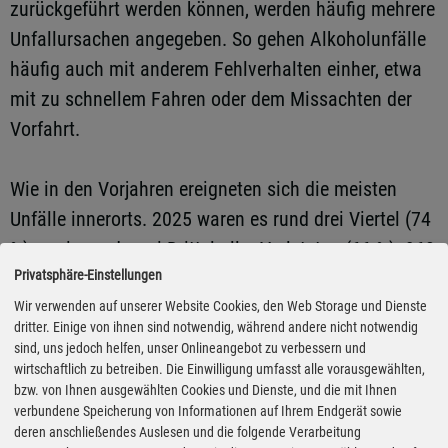
zurückgeführt werden können, werden häufig mehrere
Unfallursachen angegeben. So gehen Alkoholunfälle
häufig auch mit anderem Fehlverhalten einher, etwa
mit zu schnellem Fahren oder dem Missachten der
Vorfahrt.
Wie in den Vorjahren ereigneten sich die meisten
Unfälle innerorts. 2025 waren es rund drei Viertel (74
%) sowie rund zwei Drittel aller Verletzten (66 %). 960
Menschen starben. Fast zwei Drittel waren mit dem
Privatsphäre-Einstellungen
Fahrrad (285 Tote) oder zu Fuß (317) unterwegs. 42
Wir verwenden auf unserer Website Cookies, den Web Storage und Dienste
dritter. Einige von ihnen sind notwendig, während andere nicht notwendig
Prozent der innerorts auf Fahrrädern Getöteten
sind, uns jedoch helfen, unser Onlineangebot zu verbessern und
kamen auf dem Pedelec ums Leben (119 Getötete),
wirtschaftlich zu betreiben. Die Einwilligung umfasst alle vorausgewählten,
bzw. von Ihnen ausgewählten Cookies und Dienste, und die mit Ihnen
etwas mehr als die Hälfte (58 %) auf einem Fahrrad
verbundene Speicherung von Informationen auf Ihrem Endgerät sowie
ohne Elektrounterstützung. 26 der insgesamt 33
deren anschließendes Auslesen und die folgende Verarbeitung