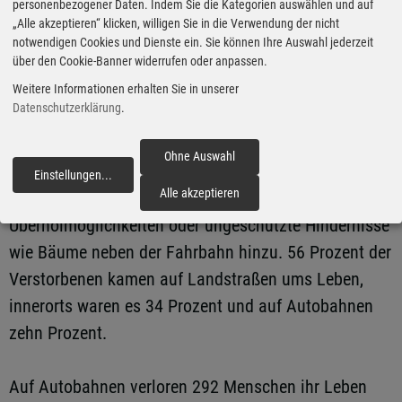
personenbezogener Daten. Indem Sie die Kategorien auswählen und auf
Menschen, die mit dem E-Scooter tödlich
„Alle akzeptieren“ klicken, willigen Sie in die Verwendung der nicht
verunglückten, starben innerorts.
notwendigen Cookies und Dienste ein. Sie können Ihre Auswahl jederzeit
über den Cookie-Banner widerrufen oder anpassen.
Die meisten Verkehrstoten gab es naturgemäß
Weitere Informationen erhalten Sie in unserer
Datenschutzerklärung
.
außerorts. Grund sind unter anderem die höheren
Fahrgeschwindigkeiten außerhalb von Ortschaften.
Ohne Auswahl
Auf Landstraßen kommen weitere Risikofaktoren wie
Einstellungen
...
fortfahren
Alle akzeptieren
die fehlende Trennung zum Gegenverkehr, schlechte
Überholmöglichkeiten oder ungeschützte Hindernisse
wie Bäume neben der Fahrbahn hinzu. 56 Prozent der
Verstorbenen kamen auf Landstraßen ums Leben,
innerorts waren es 34 Prozent und auf Autobahnen
zehn Prozent.
Auf Autobahnen verloren 292 Menschen ihr Leben