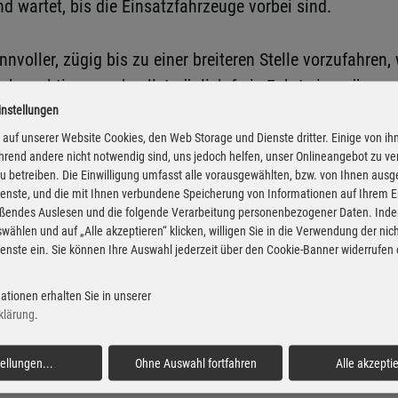
 wartet, bis die Einsatzfahrzeuge vorbei sind.
nvoller, zügig bis zu einer breiteren Stelle vorzufahren
erberechtigung schnellstmöglich freie Fahrt einzuräume
rdings muss er sich dabei vergewissern, dass er den quer
instellungen
auf unserer Website Cookies, den Web Storage und Dienste dritter. Einige von ih
rend andere nicht notwendig sind, uns jedoch helfen, unser Onlineangebot zu v
 oder bei Stop-und-go-Verkehr eine Rettungsgasse zu bil
 zu betreiben. Die Einwilligung umfasst alle vorausgewählten, bzw. von Ihnen aus
 tatsächlich Einsatzfahrzeuge nähern. Denn wenn im Stau d
enste, und die mit Ihnen verbundene Speicherung von Informationen auf Ihrem 
eßendes Auslesen und die folgende Verarbeitung personenbezogener Daten. Inde
wählen und auf „Alle akzeptieren“ klicken, willigen Sie in die Verwendung der ni
enste ein. Sie können Ihre Auswahl jederzeit über den Cookie-Banner widerrufen
nd Rettungsdiensten die Sonderrechte sogar für den Fal
ationen erhalten Sie in unserer
d natürlich haben sie auch bei einer Sonderfahrt die Bel
klärung
.
tellungen
...
Ohne Auswahl fortfahren
Alle akzepti
rwehr-, Rettungs- oder anderen Wagens im Einsatz mit e