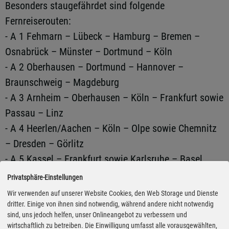
Besonders staugefährdet sind folgende
Fernreiserouten:
- A 1 Fehmarn – Lübeck – Hamburg – Bremen –
Osnabrück – Münster – Dortmund – Köln
- A 2 Oberhausen – Dortmund – Hannover –
Braunschweig – Magdeburg
- A 3 Arnheim – Oberhausen – Köln – Frankfurt sowie
Passau – Linz
- A 4 Heerlen/Aachen – Köln – Olpe sowie Chemnitz
– Dresden – Görlitz
- A 5 Kassel – Frankfurt sowie Karlsruhe – Basel
- A 6 Mannheim – Heilbronn – Nürnberg – Pilsen
Privatsphäre-Einstellungen
- A 7 Flensburg – Hamburg – Hannover – Kassel
Wir verwenden auf unserer Website Cookies, den Web Storage und Dienste
sowie Ulm – Füssen/Reutte
dritter. Einige von ihnen sind notwendig, während andere nicht notwendig
sind, uns jedoch helfen, unser Onlineangebot zu verbessern und
- A 8 Karlsruhe – Stuttgart – München – Salzburg
wirtschaftlich zu betreiben. Die Einwilligung umfasst alle vorausgewählten,