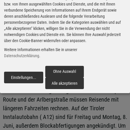
- A 9 Berlin – Halle/Leipzig
bzw. von Ihnen ausgewählten Cookies und Dienste, und die mit Ihnen
verbundene Speicherung von Informationen auf Ihrem Endgerät sowie
- A 10 Berliner Ring
deren anschließendes Auslesen und die folgende Verarbeitung
- A 99 Autobahnring München
personenbezogener Daten. Indem Sie die Kategorien auswählen und auf
„Alle akzeptieren“ klicken, willigen Sie in die Verwendung der nicht
notwendigen Cookies und Dienste ein. Sie können Ihre Auswahl jederzeit
In Österreich sind die Westautobahn (A 1), die Pyhrn-
über den Cookie-Banner widerrufen oder anpassen.
Autobahn (A 9), die Tauern-Autobahn (A 10), die
Weitere Informationen erhalten Sie in unserer
Inntal-Autobahn (A 12) und die Brenner-Autobahn (A
Datenschutzerklärung
.
13) betroffen. Auf der Brennerroute kommt die
Ohne Auswahl
Sanierung der Luegbrücke zwischen Innsbruck und
Einstellungen
...
fortfahren
dem Brennerpass hinzu, die weiterhin für
Alle akzeptieren
Verkehrsbehinderungen sorgt. Auch auf der Fernpass-
Route und der Arlbergstraße müssen Reisende mit
längeren Fahrzeiten rechnen. Auf der Tiroler
Inntalautobahn ( A12) sind für Freitag und Montag, 8.
Juni, außerdem Blockabfertigungen angekündigt. Um