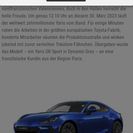
31.03.2023 - Dunkle Wolken hängen über dem Toyota-Werk im
nordfranzösischen Valenciennes, doch in den Hallen herrscht die
helle Freude. Um genau 12.10 Uhr an diesem 30. März 2023 läuft
der weltweit zehnmillionste Yaris vom Band. Für einige Minuten
ruhen die Arbeiten in der größten europäischen Toyota-Fabrik,
hunderte Mitarbeiter säumen die Produktionsstraße und winken
jubelnd mit zuvor verteilten Trikolore-Fähnchen. Übergeben wurde
das Modell – ein Yaris GR Sport in Dynamic Grey – an eine
französische Kundin aus der Region Paris.