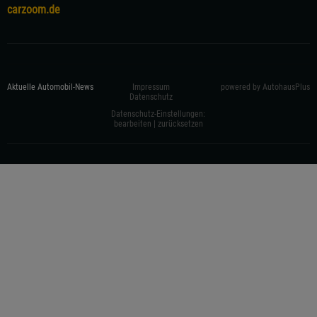
carzoom.de
Aktuelle Automobil-News
Impressum
powered by AutohausPlus
Datenschutz
Datenschutz-Einstellungen:
bearbeiten
|
zurücksetzen