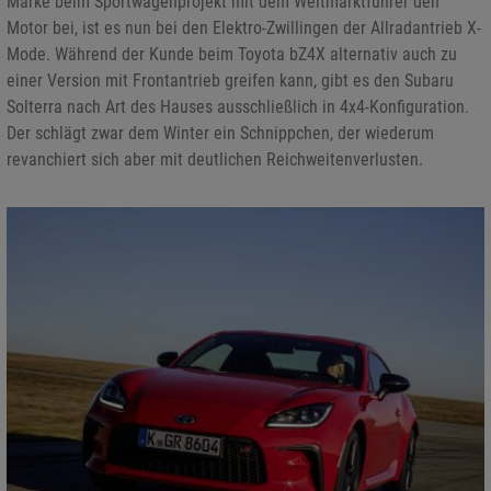
Marke beim Sportwagenprojekt mit dem Weltmarktführer den
Motor bei, ist es nun bei den Elektro-Zwillingen der Allradantrieb X-
Mode. Während der Kunde beim Toyota bZ4X alternativ auch zu
einer Version mit Frontantrieb greifen kann, gibt es den Subaru
Solterra nach Art des Hauses ausschließlich in 4x4-Konfiguration.
Der schlägt zwar dem Winter ein Schnippchen, der wiederum
revanchiert sich aber mit deutlichen Reichweitenverlusten.