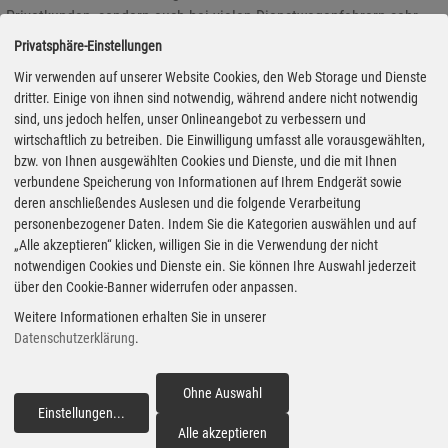
Privatkunden, sondern auch bei vielen Dienstwagenfahrern sehr
beliebt. Wir fuhren den 204 PS starken Benziner mit Allradantrieb.
Privatsphäre-Einstellungen
Außerdem schauen wir uns im Crashtestzentrum von Skoda um.
Wir verwenden auf unserer Website Cookies, den Web Storage und Dienste
Darüber hinaus halten wir Sie wie gewohnt tagesaktuell über die
dritter. Einige von ihnen sind notwendig, während andere nicht notwendig
jüngsten Entwicklungen und Neuigkeiten in der Fahrzeugindustrie
sind, uns jedoch helfen, unser Onlineangebot zu verbessern und
sowie der Verkehrspolitik auf dem Laufenden. (aum)
wirtschaftlich zu betreiben. Die Einwilligung umfasst alle vorausgewählten,
bzw. von Ihnen ausgewählten Cookies und Dienste, und die mit Ihnen
verbundene Speicherung von Informationen auf Ihrem Endgerät sowie
deren anschließendes Auslesen und die folgende Verarbeitung
personenbezogener Daten. Indem Sie die Kategorien auswählen und auf
„Alle akzeptieren“ klicken, willigen Sie in die Verwendung der nicht
notwendigen Cookies und Dienste ein. Sie können Ihre Auswahl jederzeit
über den Cookie-Banner widerrufen oder anpassen.
Weitere Informationen erhalten Sie in unserer
Datenschutzerklärung
.
Ohne Auswahl
Toyota Yaris knackt weltweite Zehn-Millionen-Marke
Einstellungen
...
fortfahren
Alle akzeptieren