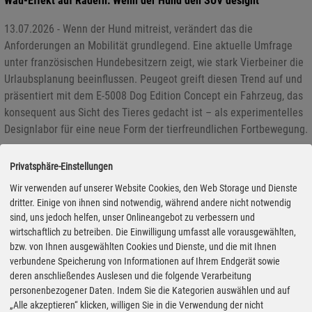
Wau-Effekt auf Rädern: Wenn der Hund den SUV designt
13.07.2026 - Wenn der Hund mitreist, verändert das die
Anforderungen an Mobilität grundlegend. Eine aktuelle Umfrage
unter französischen Hundebesitzern zeigt, wie stark Vierbeiner die
Urlaubsplanung beeinflussen. Peugeot greift diesen Trend auf und
präsentiert mit dem E-5008 Dog Edition Concept ein Fahrzeug, das
konsequent aus Sicht des Tieres gedacht ist – als experimentelles
Designlabor für eine neue Form der tierfreundlichen Fortbewegung.
Privatsphäre-Einstellungen
Wir verwenden auf unserer Website Cookies, den Web Storage und Dienste
dritter. Einige von ihnen sind notwendig, während andere nicht notwendig
sind, uns jedoch helfen, unser Onlineangebot zu verbessern und
wirtschaftlich zu betreiben. Die Einwilligung umfasst alle vorausgewählten,
bzw. von Ihnen ausgewählten Cookies und Dienste, und die mit Ihnen
verbundene Speicherung von Informationen auf Ihrem Endgerät sowie
deren anschließendes Auslesen und die folgende Verarbeitung
personenbezogener Daten. Indem Sie die Kategorien auswählen und auf
„Alle akzeptieren“ klicken, willigen Sie in die Verwendung der nicht