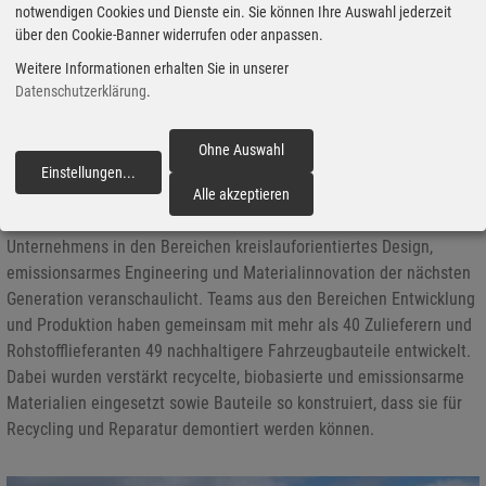
notwendigen Cookies und Dienste ein. Sie können Ihre Auswahl jederzeit
über den Cookie-Banner widerrufen oder anpassen.
Weitere Informationen erhalten Sie in unserer
Datenschutzerklärung
.
JLR ersetzt 49 Bauteile durch nachhaltigere Lösungen
Ohne Auswahl
Einstellungen
...
fortfahren
13.07.2026 - Jaguar Land Rover (JLR) hat ein neues
Alle akzeptieren
Konzeptfahrzeug vorgestellt, das die jüngsten Fortschritte des
Unternehmens in den Bereichen kreislauforientiertes Design,
emissionsarmes Engineering und Materialinnovation der nächsten
Generation veranschaulicht. Teams aus den Bereichen Entwicklung
und Produktion haben gemeinsam mit mehr als 40 Zulieferern und
Rohstofflieferanten 49 nachhaltigere Fahrzeugbauteile entwickelt.
Dabei wurden verstärkt recycelte, biobasierte und emissionsarme
Materialien eingesetzt sowie Bauteile so konstruiert, dass sie für
Recycling und Reparatur demontiert werden können.