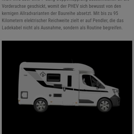
Vorderachse geschickt, womit der PHEV sich bewusst von den
kernigen Allradvarianten der Baureihe absetzt. Mit bis zu 95
Kilometern elektrischer Reichweite zielt er auf Pendler, die das
Ladekabel nicht als Ausnahme, sondern als Routine begreifen.