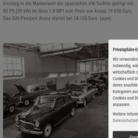
Einstieg in die Markenwelt der spanischen VW-Tochter gelingt mit
80 PS (59 kW) im Ibiza 1.0 MPI zum Preis von knapp 19.650 Euro.
Das SUV-Pendant Arona startet bei 24.150 Euro. (aum)
Privatsphäre-E
Wir verwenden 
notwendig, wäh
wirtschaftlich
Cookies und Di
deren anschli
Kategorien aus
Cookies und Di
anpassen.
Weitere Inform
Datenschutzer
Eins