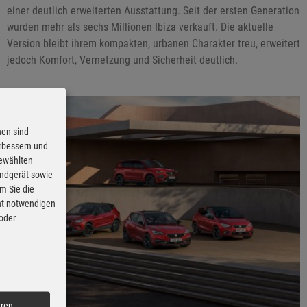
einer deutlich erweiterten Ausstattung. Seit der ersten Generation
wurden mehr als sechs Millionen Ibiza verkauft. Die aktuelle
Version bleibt ihrem kompakten, urbanen Charakter treu, erweitert
jedoch Komfort, Vernetzung und Sicherheit deutlich.
nen sind
erbessern und
gewählten
Endgerät sowie
m Sie die
cht notwendigen
 oder
eren