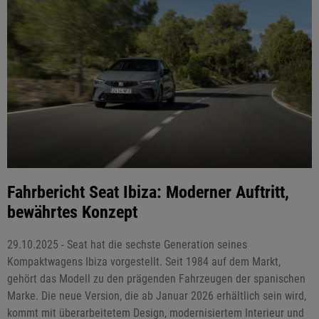
Fahrbericht Seat Ibiza: Moderner Auftritt,
bewährtes Konzept
29.10.2025 - Seat hat die sechste Generation seines
Kompaktwagens Ibiza vorgestellt. Seit 1984 auf dem Markt,
gehört das Modell zu den prägenden Fahrzeugen der spanischen
Marke. Die neue Version, die ab Januar 2026 erhältlich sein wird,
kommt mit überarbeitetem Design, modernisiertem Interieur und