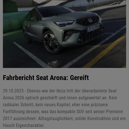
Fahrbericht Seat Arona: Gereift
29.10.2025 - Ebenso wie der Ibiza tritt der überarbeitete Seat
Arona 2026 optisch geschärft und innen aufgewertet an. Kein
radikaler Schnitt, kein neues Kapitel, eher eine präzisere
Fortführung dessen, was das kompakte SUV seit seiner Premiere
2017 auszeichnet: Alltagstauglichkeit, solide Konstruktion und ein
Hauch Eigencharakter.