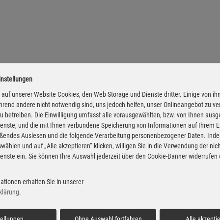
instellungen
auf unserer Website Cookies, den Web Storage und Dienste dritter. Einige von ih
rend andere nicht notwendig sind, uns jedoch helfen, unser Onlineangebot zu v
 zu betreiben. Die Einwilligung umfasst alle vorausgewählten, bzw. von Ihnen aus
enste, und die mit Ihnen verbundene Speicherung von Informationen auf Ihrem 
eßendes Auslesen und die folgende Verarbeitung personenbezogener Daten. Inde
wählen und auf „Alle akzeptieren“ klicken, willigen Sie in die Verwendung der ni
enste ein. Sie können Ihre Auswahl jederzeit über den Cookie-Banner widerrufen
ationen erhalten Sie in unserer
klärung
.
tellungen
...
Ohne Auswahl fortfahren
Alle akzepti