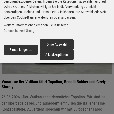
personenbezogener Daten. Indem Sie die Kategorien auswählen und auf
„Alle akzeptieren“ klicken, willigen Sie in die Verwendung der nicht
notwendigen Cookies und Dienste ein. Sie können Ihre Auswahl jederzeit
über den Cookie-Banner widerrufen oder anpassen.
Weitere Informationen erhalten Sie in unserer
Datenschutzerklärung
.
Ohne Auswahl
Einstellungen
...
fortfahren
Alle akzeptieren
Vorschau: Der Vatikan fährt Topolino, Benelli Bobber und Geely
Starray
26.06.2026 - Der Vatikan fährt demnächst Topolino. Wir sind bei
der Übergabe dabei, und außerdem enthüllen die Italiener eine
Konzeptstudie. Außerdem sprechen wir mit Europachef Fabio