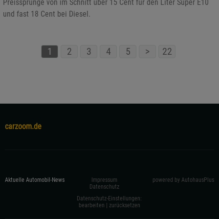
Preissprünge von im Schnitt über 15 Cent für den Liter Super E10
und fast 18 Cent bei Diesel.
1
2
3
4
5
>
22
carzoom.de
Aktuelle Automobil-News
Impressum
powered by AutohausPlus
Datenschutz
Datenschutz-Einstellungen:
bearbeiten
|
zurücksetzen