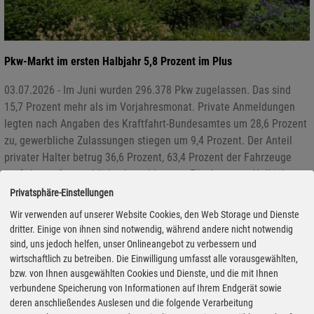
Pkw-Markt im ersten Halbjahr 5,8 Prozent im Plus
03.07.2026 - Im Juni wurden 296.378 Pkw zugelassen. Das sind
15,7 Prozent mehr als im Vorjahresmonat. Private Anmeldungen
legten nach Angaben des Kraftfahrt-Bundesamtes um 28,6 Prozent
zu, gewerbliche Zulassungen stiegen um 9,4 Prozent. Der Anteil
privater Halter betrug 36,6 Prozent, 63,4 Prozent der Fahrzeuge
entfielen auf gewerbliche Anmeldungen. Für das erste Halbjahr
ergibt sich damit gegenüber den ersten sechs Monaten des Jahres
Privatsphäre-Einstellungen
202 ein Plus von 5,8 Prozent auf 1.484.393 Neuwagen. Größter
Wir verwenden auf unserer Website Cookies, den Web Storage und Dienste
Gewinner unter den deutschen Marken war im ersten Halbjahr Opel
dritter. Einige von ihnen sind notwendig, während andere nicht notwendig
mit einem Zuwachs von 14,5 Prozent. Marktführer bleibt VW,
sind, uns jedoch helfen, unser Onlineangebot zu verbessern und
stärkster Importeur ist Skoda.
wirtschaftlich zu betreiben. Die Einwilligung umfasst alle vorausgewählten,
bzw. von Ihnen ausgewählten Cookies und Dienste, und die mit Ihnen
verbundene Speicherung von Informationen auf Ihrem Endgerät sowie
deren anschließendes Auslesen und die folgende Verarbeitung