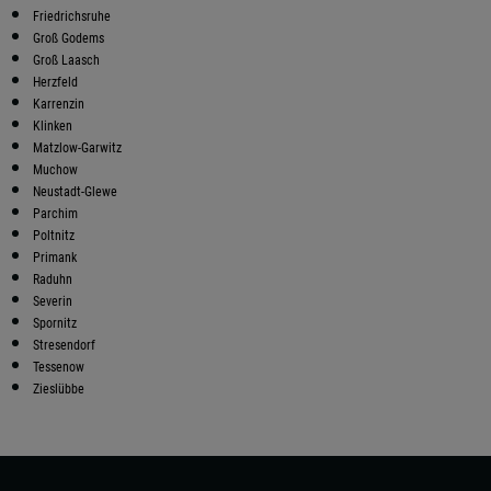
Friedrichsruhe
Groß Godems
Groß Laasch
Herzfeld
Karrenzin
Klinken
Matzlow-Garwitz
Muchow
Neustadt-Glewe
Parchim
Poltnitz
Primank
Raduhn
Severin
Spornitz
Stresendorf
Tessenow
Zieslübbe