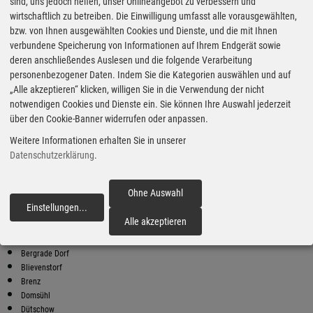
Super Preise in Matzlow-Garwitz
sind, uns jedoch helfen, unser Onlineangebot zu verbessern und
wirtschaftlich zu betreiben. Die Einwilligung umfasst alle vorausgewählten,
bzw. von Ihnen ausgewählten Cookies und Dienste, und die mit Ihnen
Bester Super E10 Preis in
verbundene Speicherung von Informationen auf Ihrem Endgerät sowie
Matzlow-Garwitz
deren anschließendes Auslesen und die folgende Verarbeitung
personenbezogener Daten. Indem Sie die Kategorien auswählen und auf
9
2.02
€
„Alle akzeptieren“ klicken, willigen Sie in die Verwendung der nicht
notwendigen Cookies und Dienste ein. Sie können Ihre Auswahl jederzeit
Super E10
über den Cookie-Banner widerrufen oder anpassen.
NORDOEL
Weitere Informationen erhalten Sie in unserer
An der B 191
19372 Spornitz
Datenschutzerklärung
.
Super E10 Preise in Matzlow-Garwitz
Preiswerter tanken - finden Sie die günstigsten Benzin und Diesel
Ohne Auswahl
Preise in Ihrer Stadt
Einstellungen
...
fortfahren
Alle akzeptieren
Bahlenhüschen
Bauerkuhl
Bergrade Dorf
Blievenstorf
Brenz
Domsühl
Dütschow