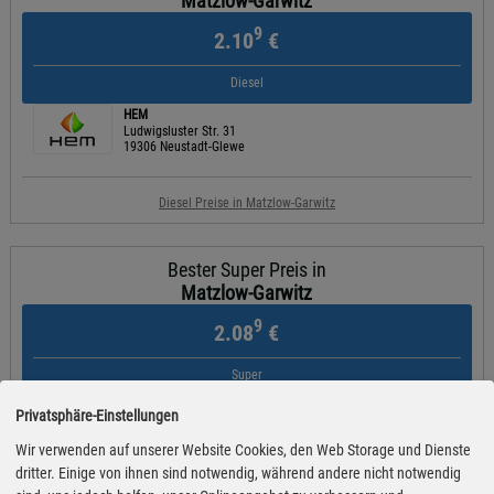
Matzlow-Garwitz
9
2.10
€
Diesel
HEM
Ludwigsluster Str. 31
19306 Neustadt-Glewe
Diesel Preise in Matzlow-Garwitz
Bester Super Preis in
Matzlow-Garwitz
9
2.08
€
Super
NORDOEL
Privatsphäre-Einstellungen
An der B 191
19372 Spornitz
Wir verwenden auf unserer Website Cookies, den Web Storage und Dienste
dritter. Einige von ihnen sind notwendig, während andere nicht notwendig