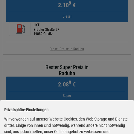
9
2.10
€
Diesel
LKT
Brüeler Straße 27
19089 Crivitz
Diesel Preise in Raduhn
Bester Super Preis in
Raduhn
9
2.08
€
Super
OIL! (Automatenstation)
Banzkower Straße 68
Privatsphäre-Einstellungen
19086 Plate
Wir verwenden auf unserer Website Cookies, den Web Storage und Dienste
dritter. Einige von ihnen sind notwendig, während andere nicht notwendig
Super Preise in Raduhn
sind, uns jedoch helfen, unser Onlineangebot zu verbessern und