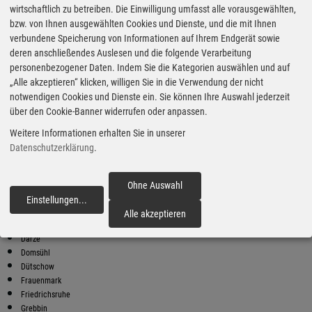
wirtschaftlich zu betreiben. Die Einwilligung umfasst alle vorausgewählten,
bzw. von Ihnen ausgewählten Cookies und Dienste, und die mit Ihnen
Bester Super E10 Preis in
verbundene Speicherung von Informationen auf Ihrem Endgerät sowie
Raduhn
deren anschließendes Auslesen und die folgende Verarbeitung
9
2.02
€
personenbezogener Daten. Indem Sie die Kategorien auswählen und auf
„Alle akzeptieren“ klicken, willigen Sie in die Verwendung der nicht
Super E10
notwendigen Cookies und Dienste ein. Sie können Ihre Auswahl jederzeit
über den Cookie-Banner widerrufen oder anpassen.
OIL! (Automatenstation)
Banzkower Straße 68
Weitere Informationen erhalten Sie in unserer
19086 Plate
Datenschutzerklärung
.
Super E10 Preise in Raduhn
Preiswerter tanken - finden Sie die günstigsten Benzin und Diesel
Preise in Ihrer Stadt
Ohne Auswahl
Einstellungen
...
fortfahren
Bauerkuhl
Alle akzeptieren
Bergrade Dorf
Darze
Domsühl
Dütschow
Frauenmark
Friedrichsruhe
Grebbin