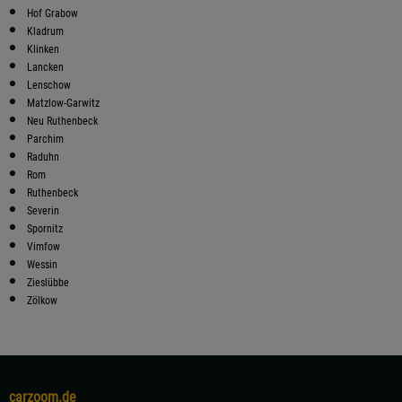
Hof Grabow
Kladrum
Klinken
Lancken
Lenschow
Matzlow-Garwitz
Neu Ruthenbeck
Parchim
Raduhn
Rom
Ruthenbeck
Severin
Spornitz
Vimfow
Wessin
Zieslübbe
Zölkow
carzoom.de