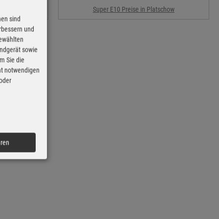
how
Super E10 Preise in Platschow
nen sind
erbessern und
gewählten
Endgerät sowie
m Sie die
cht notwendigen
 oder
eren