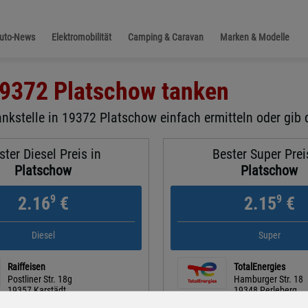
Auto-News
Elektromobilität
Camping & Caravan
Marken & Modelle
9372 Platschow
tanken
ankstelle in 19372 Platschow einfach ermitteln oder gib 
ster Diesel Preis in
Bester Super Prei
Platschow
Platschow
9
9
2.16
€
2.15
€
Diesel
Super
Raiffeisen
TotalEnergies
Postliner Str. 18g
Hamburger Str. 18
19357 Karstädt
19348 Perleberg