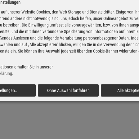
instellungen
iesel Preise in Platschow
Super Preise in Platsc
auf unserer Website Cookies, den Web Storage und Dienste dritter. Einige von ih
rend andere nicht notwendig sind, uns jedoch helfen, unser Onlineangebot zu v
 zu betreiben. Die Einwilligung umfasst alle vorausgewählten, bzw. von Ihnen aus
enste, und die mit Ihnen verbundene Speicherung von Informationen auf Ihrem 
eßendes Auslesen und die folgende Verarbeitung personenbezogener Daten. Inde
wählen und auf „Alle akzeptieren“ klicken, willigen Sie in die Verwendung der ni
enste ein. Sie können Ihre Auswahl jederzeit über den Cookie-Banner widerrufen
ationen erhalten Sie in unserer
klärung
.
tellungen
...
Ohne Auswahl fortfahren
Alle akzepti