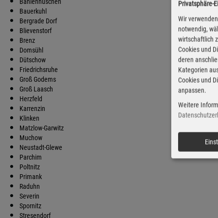
Bahlenhüschen
Privatsphäre-E
D
Bauerkuhl
Wir verwenden 
Bergrade Dorf
notwendig, wäh
Blievenstorf
wirtschaftlich
Brenz
Cookies und Di
Domsühl
deren anschli
Dütschow
Friedrichsruhe
Kategorien aus
Groß Godems
Cookies und Di
Groß Laasch
anpassen.
Herzfeld
Weitere Inform
Karrenzin
Datenschutzer
Klinken
Matzlow-Garwitz
Muchow
Eins
Neustadt-Glewe
Parchim
Poltnitz
Primank
Raduhn
Severin
Spornitz
Stresendorf