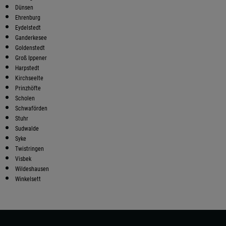
Dünsen
Ehrenburg
Eydelstedt
Ganderkesee
Goldenstedt
Groß Ippener
Harpstedt
Kirchseelte
Prinzhöfte
Scholen
Schwaförden
Stuhr
Sudwalde
Syke
Twistringen
Visbek
Wildeshausen
Winkelsett