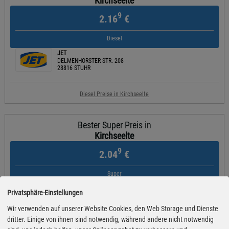
Kirchseelte
9
2.16
€
Diesel
JET
DELMENHORSTER STR. 208
28816 STUHR
Diesel Preise in Kirchseelte
Bester Super Preis in
Kirchseelte
9
2.04
€
Super
tankpool24
Privatsphäre-Einstellungen
Annenheider Straße 235
27755 Delmenhorst
Wir verwenden auf unserer Website Cookies, den Web Storage und Dienste
dritter. Einige von ihnen sind notwendig, während andere nicht notwendig