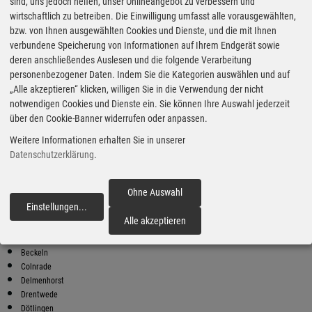
Super Preise in Kirchseelte
sind, uns jedoch helfen, unser Onlineangebot zu verbessern und
wirtschaftlich zu betreiben. Die Einwilligung umfasst alle vorausgewählten,
bzw. von Ihnen ausgewählten Cookies und Dienste, und die mit Ihnen
Bester Super E10 Preis in
verbundene Speicherung von Informationen auf Ihrem Endgerät sowie
Kirchseelte
deren anschließendes Auslesen und die folgende Verarbeitung
personenbezogener Daten. Indem Sie die Kategorien auswählen und auf
9
1.98
€
„Alle akzeptieren“ klicken, willigen Sie in die Verwendung der nicht
notwendigen Cookies und Dienste ein. Sie können Ihre Auswahl jederzeit
Super E10
über den Cookie-Banner widerrufen oder anpassen.
tankpool24
Weitere Informationen erhalten Sie in unserer
Annenheider Straße 235
27755 Delmenhorst
Datenschutzerklärung
.
Super E10 Preise in Kirchseelte
Preiswerter tanken - finden Sie die günstigsten Benzin und Diesel
Ohne Auswahl
Preise in Ihrer Stadt
Einstellungen
...
fortfahren
Alle akzeptieren
Barnstorf
Bassum
Beckeln
Colnrade
Delmenhorst
Drentwede
Dötlingen