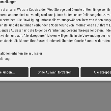
instellungen
iesel Preise in Ottersberg
Super Preise in Ottersb
auf unserer Website Cookies, den Web Storage und Dienste dritter. Einige von ih
rend andere nicht notwendig sind, uns jedoch helfen, unser Onlineangebot zu v
 zu betreiben. Die Einwilligung umfasst alle vorausgewählten, bzw. von Ihnen aus
enste, und die mit Ihnen verbundene Speicherung von Informationen auf Ihrem 
eßendes Auslesen und die folgende Verarbeitung personenbezogener Daten. Inde
wählen und auf „Alle akzeptieren“ klicken, willigen Sie in die Verwendung der ni
enste ein. Sie können Ihre Auswahl jederzeit über den Cookie-Banner widerrufen
ationen erhalten Sie in unserer
klärung
.
tellungen
...
Ohne Auswahl fortfahren
Alle akzepti