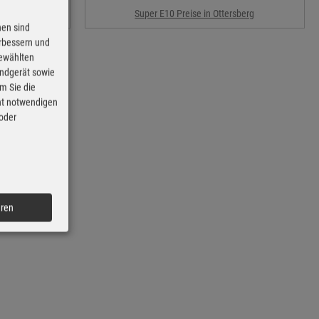
erg
Super E10 Preise in Ottersberg
nen sind
erbessern und
gewählten
Endgerät sowie
m Sie die
cht notwendigen
 oder
eren