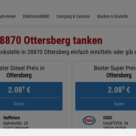
Auto-News
Elektromobilität
Camping & Caravan
Marken & Modelle
8870 Ottersberg
tanken
nkstelle in 28870 Ottersberg einfach ermitteln oder gib 
ster Diesel Preis in
Bester Super Prei
Ottersberg
Ottersberg
9
9
2.08
€
2.08
€
Diesel
Super
Raiffeisen
ESSO
Bahnhofstr. 20
HAUPTSTR. 54
27412 Wilstedt
28876 OYTEN