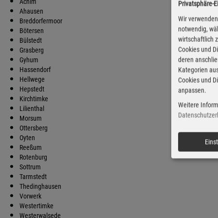
Achim
Privatsphäre-E
D
Ahausen
Wir verwenden 
Breddorfermoor
notwendig, wäh
Bötersen
wirtschaftlich
Bülstedt
Cookies und Di
Grasberg
deren anschli
Gyhum
Hassendorf
Kategorien aus
Hellwege
Cookies und Di
Hepstedt
anpassen.
Kirchtimke
Weitere Inform
Lilienthal
Datenschutzer
Morsum
Ottersberg
Oyten
Eins
Reeßum
Rotenburg
Sottrum
Tarmstedt
Thedinghausen
Vorwerk
Westertimke
Westerwalsede