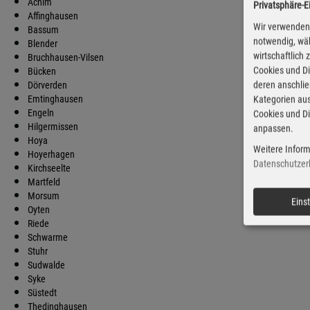
Achim
Privatsphäre-E
Dies
Affinghausen
Wir verwenden 
Bassum
notwendig, wäh
Blender
wirtschaftlich
Bruchhausen-Vilsen
Cookies und Di
Bücken
deren anschli
Dörverden
Emtinghausen
Kategorien aus
Engeln
Cookies und Di
Hilgermissen
anpassen.
Hoya
Weitere Inform
Hoyerhagen
Datenschutzer
Kirchseelte
Martfeld
Morsum
Eins
Oyten
Riede
Schwarme
Stuhr
Sudwalde
Syke
Süstedt
Thedinghausen