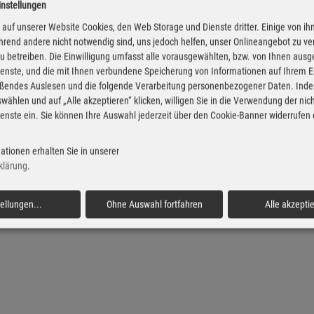
instellungen
el Preise in Thedinghausen
Super Preise in Theding
auf unserer Website Cookies, den Web Storage und Dienste dritter. Einige von ih
rend andere nicht notwendig sind, uns jedoch helfen, unser Onlineangebot zu v
 zu betreiben. Die Einwilligung umfasst alle vorausgewählten, bzw. von Ihnen aus
enste, und die mit Ihnen verbundene Speicherung von Informationen auf Ihrem 
eßendes Auslesen und die folgende Verarbeitung personenbezogener Daten. Inde
wählen und auf „Alle akzeptieren“ klicken, willigen Sie in die Verwendung der ni
enste ein. Sie können Ihre Auswahl jederzeit über den Cookie-Banner widerrufen
ationen erhalten Sie in unserer
klärung
.
tellungen
...
Ohne Auswahl fortfahren
Alle akzepti