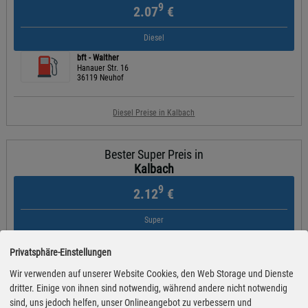
9
2.07
€
Diesel
bft - Walther
Hanauer Str. 16
36119 Neuhof
Diesel Preise in Kalbach
Bester Super Preis in
Kalbach
9
2.12
€
Super
bft - Walther
Hanauer Str. 16
Privatsphäre-Einstellungen
36119 Neuhof
Wir verwenden auf unserer Website Cookies, den Web Storage und Dienste
dritter. Einige von ihnen sind notwendig, während andere nicht notwendig
Super Preise in Kalbach
sind, uns jedoch helfen, unser Onlineangebot zu verbessern und