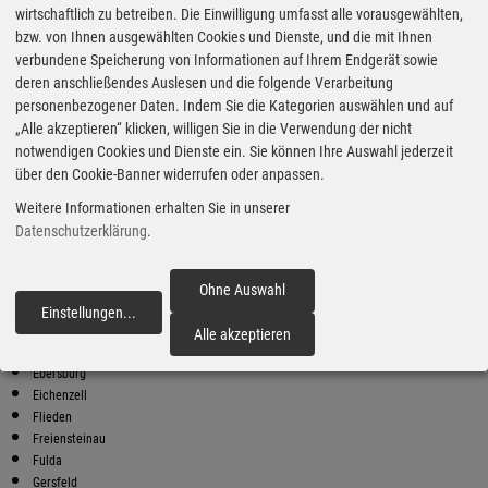
wirtschaftlich zu betreiben. Die Einwilligung umfasst alle vorausgewählten,
bzw. von Ihnen ausgewählten Cookies und Dienste, und die mit Ihnen
Bester Super E10 Preis in
verbundene Speicherung von Informationen auf Ihrem Endgerät sowie
Kalbach
deren anschließendes Auslesen und die folgende Verarbeitung
9
2.06
€
personenbezogener Daten. Indem Sie die Kategorien auswählen und auf
„Alle akzeptieren“ klicken, willigen Sie in die Verwendung der nicht
Super E10
notwendigen Cookies und Dienste ein. Sie können Ihre Auswahl jederzeit
über den Cookie-Banner widerrufen oder anpassen.
bft - Walther
Hanauer Str. 16
Weitere Informationen erhalten Sie in unserer
36119 Neuhof
Datenschutzerklärung
.
Super E10 Preise in Kalbach
Preiswerter tanken - finden Sie die günstigsten Benzin und Diesel
Preise in Ihrer Stadt
Ohne Auswahl
Einstellungen
...
fortfahren
Bad Brückenau
Alle akzeptieren
Dipperz
Ebersburg
Eichenzell
Flieden
Freiensteinau
Fulda
Gersfeld