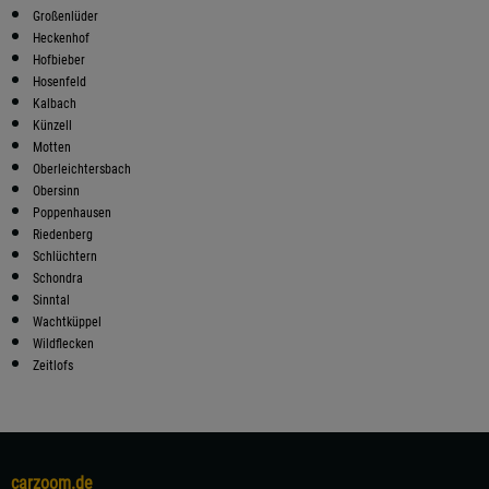
Großenlüder
Heckenhof
Hofbieber
Hosenfeld
Kalbach
Künzell
Motten
Oberleichtersbach
Obersinn
Poppenhausen
Riedenberg
Schlüchtern
Schondra
Sinntal
Wachtküppel
Wildflecken
Zeitlofs
carzoom.de