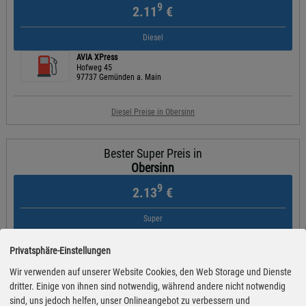
9
2.11
€
Diesel
AVIA XPress
Hofweg 45
97737 Gemünden a. Main
Diesel Preise in Obersinn
Bester Super Preis in
Obersinn
9
2.13
€
Super
AVIA XPress
Burgstraße 8
Privatsphäre-Einstellungen
63637 Jossgrund
Wir verwenden auf unserer Website Cookies, den Web Storage und Dienste
dritter. Einige von ihnen sind notwendig, während andere nicht notwendig
Super Preise in Obersinn
sind, uns jedoch helfen, unser Onlineangebot zu verbessern und