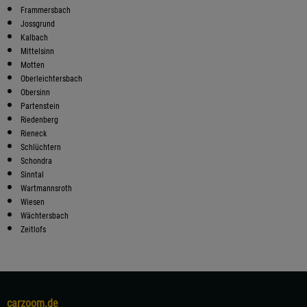
Frammersbach
Jossgrund
Kalbach
Mittelsinn
Motten
Oberleichtersbach
Obersinn
Partenstein
Riedenberg
Rieneck
Schlüchtern
Schondra
Sinntal
Wartmannsroth
Wiesen
Wächtersbach
Zeitlofs
carzoom.de