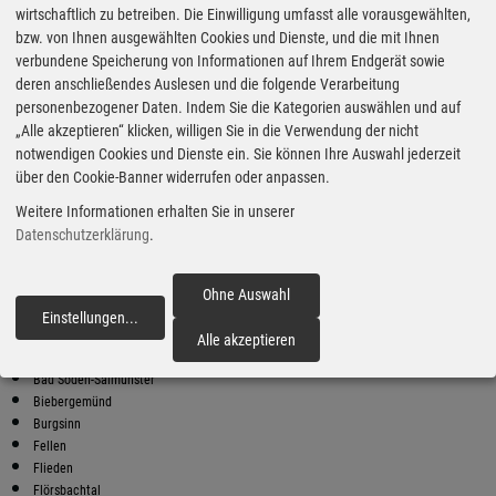
wirtschaftlich zu betreiben. Die Einwilligung umfasst alle vorausgewählten,
bzw. von Ihnen ausgewählten Cookies und Dienste, und die mit Ihnen
Bester Super E10 Preis in
verbundene Speicherung von Informationen auf Ihrem Endgerät sowie
Obersinn
deren anschließendes Auslesen und die folgende Verarbeitung
9
2.08
€
personenbezogener Daten. Indem Sie die Kategorien auswählen und auf
„Alle akzeptieren“ klicken, willigen Sie in die Verwendung der nicht
Super E10
notwendigen Cookies und Dienste ein. Sie können Ihre Auswahl jederzeit
über den Cookie-Banner widerrufen oder anpassen.
bft
Hauptstrasse 36
Weitere Informationen erhalten Sie in unserer
97782 Gräfendorf
Datenschutzerklärung
.
Super E10 Preise in Obersinn
Preiswerter tanken - finden Sie die günstigsten Benzin und Diesel
Preise in Ihrer Stadt
Ohne Auswahl
Einstellungen
...
fortfahren
Bad Brückenau
Alle akzeptieren
Bad Orb
Bad Soden-Salmünster
Biebergemünd
Burgsinn
Fellen
Flieden
Flörsbachtal