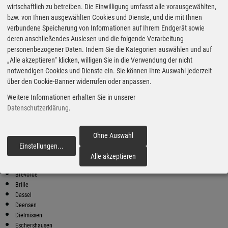
wirtschaftlich zu betreiben. Die Einwilligung umfasst alle vorausgewählten,
bzw. von Ihnen ausgewählten Cookies und Dienste, und die mit Ihnen
Bester Super E10 Preis in
verbundene Speicherung von Informationen auf Ihrem Endgerät sowie
Arholzen
deren anschließendes Auslesen und die folgende Verarbeitung
8
2.00
€
personenbezogener Daten. Indem Sie die Kategorien auswählen und auf
„Alle akzeptieren“ klicken, willigen Sie in die Verwendung der nicht
Super E10
notwendigen Cookies und Dienste ein. Sie können Ihre Auswahl jederzeit
über den Cookie-Banner widerrufen oder anpassen.
Raiffeisen
Erholungsheim Straße 4
Weitere Informationen erhalten Sie in unserer
37586 Dassel
Datenschutzerklärung
.
Super E10 Preise in Arholzen
Preiswerter tanken - finden Sie die günstigsten Benzin und Diesel
Preise in Ihrer Stadt
Ohne Auswahl
Einstellungen
...
fortfahren
Arholzen
Alle akzeptieren
Bodenwerder
Brevörde
Brille
Dassel
Deensen
Dielmissen
Eschershausen