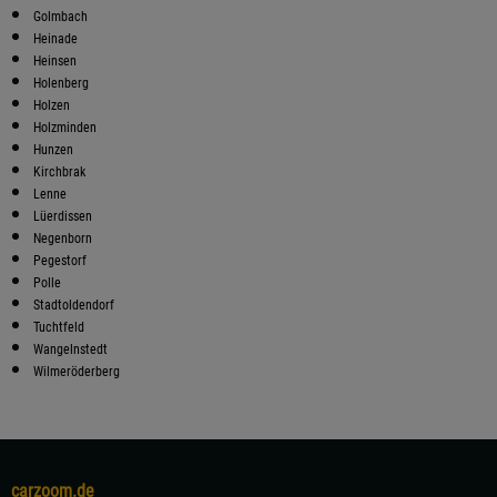
Golmbach
Heinade
Heinsen
Holenberg
Holzen
Holzminden
Hunzen
Kirchbrak
Lenne
Lüerdissen
Negenborn
Pegestorf
Polle
Stadtoldendorf
Tuchtfeld
Wangelnstedt
Wilmeröderberg
carzoom.de