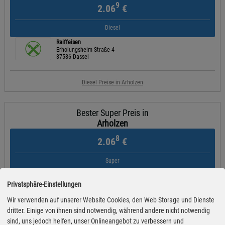
9
2.06
€
Diesel
Raiffeisen
Erholungsheim Straße 4
37586 Dassel
Diesel Preise in Arholzen
Bester Super Preis in
Arholzen
8
2.06
€
Super
Raiffeisen
Erholungsheim Straße 4
Privatsphäre-Einstellungen
37586 Dassel
Wir verwenden auf unserer Website Cookies, den Web Storage und Dienste
dritter. Einige von ihnen sind notwendig, während andere nicht notwendig
Super Preise in Arholzen
sind, uns jedoch helfen, unser Onlineangebot zu verbessern und