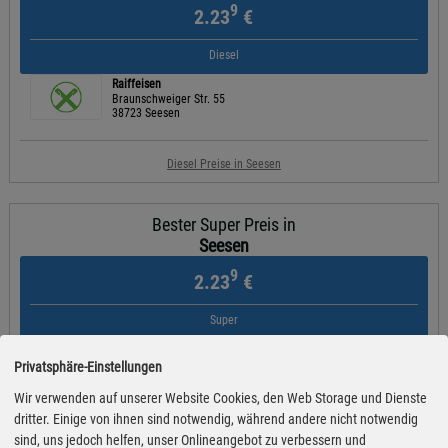
9
2.23
€
Diesel
Raiffeisen
Braunschweiger Str. 55
38723 Seesen
Diesel Preise in Seesen
Bester Super Preis in
Seesen
9
2.23
€
Super
Raiffeisen
Am Lindenfeld 2
Privatsphäre-Einstellungen
37581 Bad Gandersheim
Wir verwenden auf unserer Website Cookies, den Web Storage und Dienste
dritter. Einige von ihnen sind notwendig, während andere nicht notwendig
Super Preise in Seesen
sind, uns jedoch helfen, unser Onlineangebot zu verbessern und