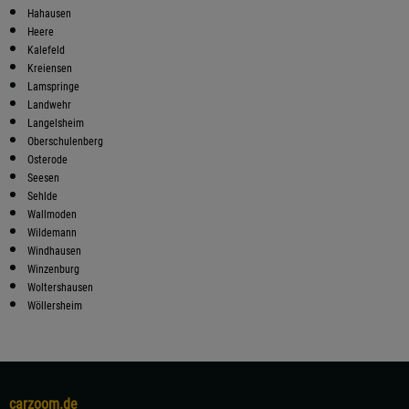
Hahausen
Heere
Kalefeld
Kreiensen
Lamspringe
Landwehr
Langelsheim
Oberschulenberg
Osterode
Seesen
Sehlde
Wallmoden
Wildemann
Windhausen
Winzenburg
Woltershausen
Wöllersheim
carzoom.de