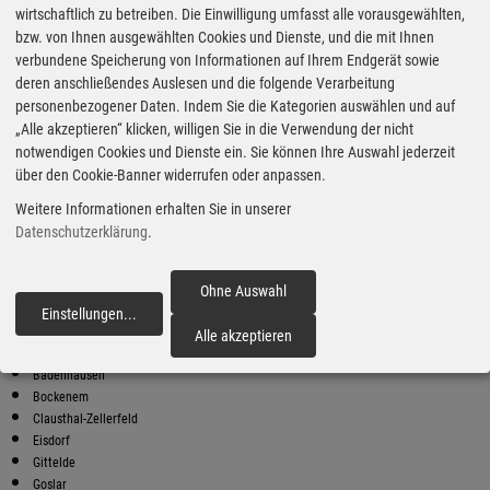
wirtschaftlich zu betreiben. Die Einwilligung umfasst alle vorausgewählten,
bzw. von Ihnen ausgewählten Cookies und Dienste, und die mit Ihnen
Bester Super E10 Preis in
verbundene Speicherung von Informationen auf Ihrem Endgerät sowie
Seesen
deren anschließendes Auslesen und die folgende Verarbeitung
9
2.17
€
personenbezogener Daten. Indem Sie die Kategorien auswählen und auf
„Alle akzeptieren“ klicken, willigen Sie in die Verwendung der nicht
Super E10
notwendigen Cookies und Dienste ein. Sie können Ihre Auswahl jederzeit
über den Cookie-Banner widerrufen oder anpassen.
Raiffeisen
Am Lindenfeld 2
Weitere Informationen erhalten Sie in unserer
37581 Bad Gandersheim
Datenschutzerklärung
.
Super E10 Preise in Seesen
Preiswerter tanken - finden Sie die günstigsten Benzin und Diesel
Preise in Ihrer Stadt
Ohne Auswahl
Einstellungen
...
fortfahren
Bad Gandersheim
Alle akzeptieren
Bad Grund
Badenhausen
Bockenem
Clausthal-Zellerfeld
Eisdorf
Gittelde
Goslar