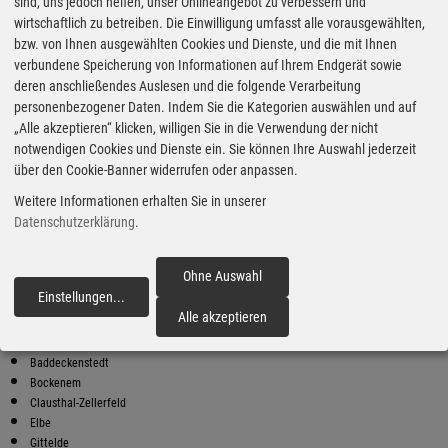
Super Preise in Wallmoden
sind, uns jedoch helfen, unser Onlineangebot zu verbessern und
wirtschaftlich zu betreiben. Die Einwilligung umfasst alle vorausgewählten,
bzw. von Ihnen ausgewählten Cookies und Dienste, und die mit Ihnen
Bester Super E10 Preis in
verbundene Speicherung von Informationen auf Ihrem Endgerät sowie
Wallmoden
deren anschließendes Auslesen und die folgende Verarbeitung
personenbezogener Daten. Indem Sie die Kategorien auswählen und auf
9
1.99
€
„Alle akzeptieren“ klicken, willigen Sie in die Verwendung der nicht
notwendigen Cookies und Dienste ein. Sie können Ihre Auswahl jederzeit
Super E10
über den Cookie-Banner widerrufen oder anpassen.
TAS
Weitere Informationen erhalten Sie in unserer
Schlangenweg 21
31167 Bockenem
Datenschutzerklärung
.
Super E10 Preise in Wallmoden
Preiswerter tanken - finden Sie die günstigsten Benzin und Diesel
Ohne Auswahl
Preise in Ihrer Stadt
Einstellungen
...
fortfahren
Alle akzeptieren
Bad Gandersheim
Bad Grund
Baddeckenstedt
Bockenem
Clausthal-Zellerfeld
Elbe
Gittelde