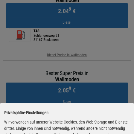
Wallmoden
9
2.04
€
Diesel
TAS
Schlangenweg 21
31167 Bockenem
Diesel Preise in Wallmoden
Bester Super Preis in
Wallmoden
9
2.05
€
Super
TAS
Privatsphäre-Einstellungen
Schlangenweg 21
31167 Bockenem
Wir verwenden auf unserer Website Cookies, den Web Storage und Dienste
dritter. Einige von ihnen sind notwendig, während andere nicht notwendig