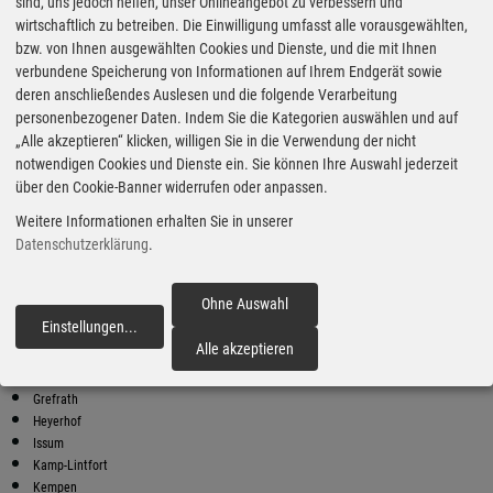
Super Preise in Wachtendonk
sind, uns jedoch helfen, unser Onlineangebot zu verbessern und
wirtschaftlich zu betreiben. Die Einwilligung umfasst alle vorausgewählten,
bzw. von Ihnen ausgewählten Cookies und Dienste, und die mit Ihnen
Bester Super E10 Preis in
verbundene Speicherung von Informationen auf Ihrem Endgerät sowie
Wachtendonk
deren anschließendes Auslesen und die folgende Verarbeitung
personenbezogener Daten. Indem Sie die Kategorien auswählen und auf
9
2.08
€
„Alle akzeptieren“ klicken, willigen Sie in die Verwendung der nicht
notwendigen Cookies und Dienste ein. Sie können Ihre Auswahl jederzeit
Super E10
über den Cookie-Banner widerrufen oder anpassen.
bft
Weitere Informationen erhalten Sie in unserer
Venloer Str. 6
47669 Wachtendonk
Datenschutzerklärung
.
Super E10 Preise in Wachtendonk
Preiswerter tanken - finden Sie die günstigsten Benzin und Diesel
Ohne Auswahl
Preise in Ihrer Stadt
Einstellungen
...
fortfahren
Alle akzeptieren
Alpen
Geldern
Grefrath
Heyerhof
Issum
Kamp-Lintfort
Kempen