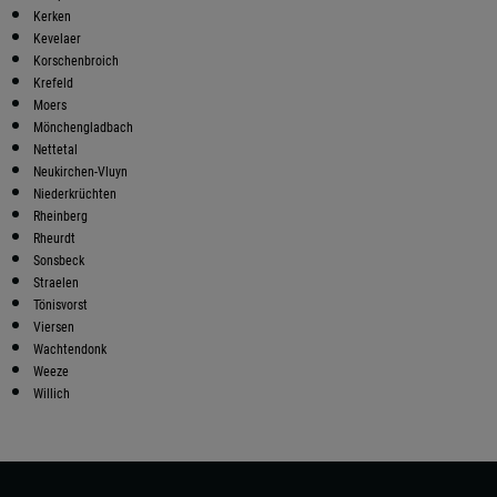
Kerken
Kevelaer
Korschenbroich
Krefeld
Moers
Mönchengladbach
Nettetal
Neukirchen-Vluyn
Niederkrüchten
Rheinberg
Rheurdt
Sonsbeck
Straelen
Tönisvorst
Viersen
Wachtendonk
Weeze
Willich