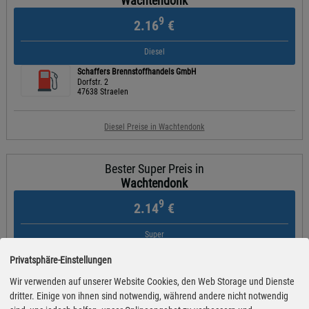
Wachtendonk
9
2.16
€
Diesel
Schaffers Brennstoffhandels GmbH
Dorfstr. 2
47638 Straelen
Diesel Preise in Wachtendonk
Bester Super Preis in
Wachtendonk
9
2.14
€
Super
bft
Privatsphäre-Einstellungen
Venloer Str. 6
47669 Wachtendonk
Wir verwenden auf unserer Website Cookies, den Web Storage und Dienste
dritter. Einige von ihnen sind notwendig, während andere nicht notwendig