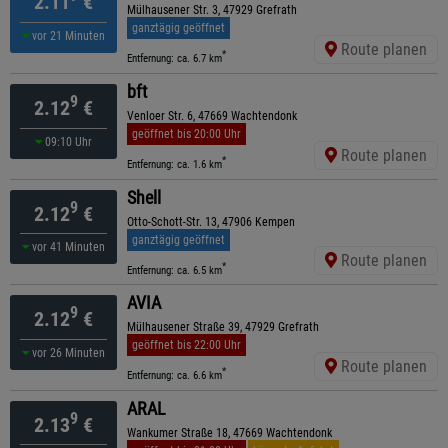
2.11
€
Mülhausener Str. 3, 47929 Grefrath
ganztägig geöffnet
vor 21 Minuten
Route planen
*
Entfernung: ca. 6.7 km
bft
9
2.12
€
Venloer Str. 6, 47669 Wachtendonk
geöffnet bis 20:00 Uhr
09:10 Uhr
Route planen
*
Entfernung: ca. 1.6 km
Shell
9
2.12
€
Otto-Schott-Str. 13, 47906 Kempen
ganztägig geöffnet
vor 41 Minuten
Route planen
*
Entfernung: ca. 6.5 km
AVIA
9
2.12
€
Mülhausener Straße 39, 47929 Grefrath
geöffnet bis 22:00 Uhr
vor 26 Minuten
Route planen
*
Entfernung: ca. 6.6 km
ARAL
9
2.13
€
Wankumer Straße 18, 47669 Wachtendonk