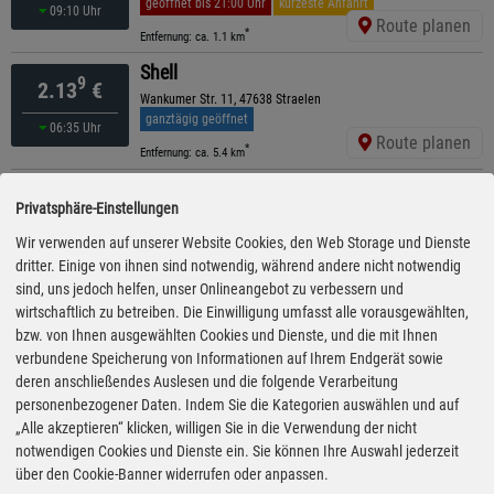
geöffnet bis 21:00 Uhr
kürzeste Anfahrt
09:10 Uhr
Route planen
*
Entfernung: ca. 1.1 km
Shell
9
2.13
€
Wankumer Str. 11, 47638 Straelen
ganztägig geöffnet
06:35 Uhr
Route planen
*
Entfernung: ca. 5.4 km
BFT Herongen GmbH & Co. KG
9
2.13
€
Privatsphäre-Einstellungen
Louisenburger Str. 17, 47638 Straelen-Herongen
geöffnet bis 22:00 Uhr
Wir verwenden auf unserer Website Cookies, den Web Storage und Dienste
08:10 Uhr
Route planen
dritter. Einige von ihnen sind notwendig, während andere nicht notwendig
*
Entfernung: ca. 5.7 km
sind, uns jedoch helfen, unser Onlineangebot zu verbessern und
AVIA
wirtschaftlich zu betreiben. Die Einwilligung umfasst alle vorausgewählten,
9
2.13
€
An Der Bleiche 53, 47638 Straelen
bzw. von Ihnen ausgewählten Cookies und Dienste, und die mit Ihnen
ganztägig geöffnet
verbundene Speicherung von Informationen auf Ihrem Endgerät sowie
gestern 22:00 Uhr
Route planen
deren anschließendes Auslesen und die folgende Verarbeitung
*
Entfernung: ca. 6 km
personenbezogener Daten. Indem Sie die Kategorien auswählen und auf
Schaffers Brennstoffhandels GmbH
„Alle akzeptieren“ klicken, willigen Sie in die Verwendung der nicht
9
2.15
€
Dorfstr. 2, 47638 Straelen
notwendigen Cookies und Dienste ein. Sie können Ihre Auswahl jederzeit
ganztägig geöffnet
über den Cookie-Banner widerrufen oder anpassen.
08:25 Uhr
Route planen