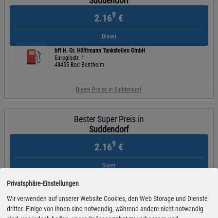
Suddendorf
9
2.16
€
Diesel
bft H. Gr. Höötmann Tankstellen GmbH
Euregiostr. 1
48455 Bad Bentheim
Diesel Preise in Suddendorf
Bester Super Preis in
Suddendorf
9
2.16
€
Super
Westfalen
Privatsphäre-Einstellungen
Laurenzstr. 108
48607 Ochtrup
Wir verwenden auf unserer Website Cookies, den Web Storage und Dienste
dritter. Einige von ihnen sind notwendig, während andere nicht notwendig