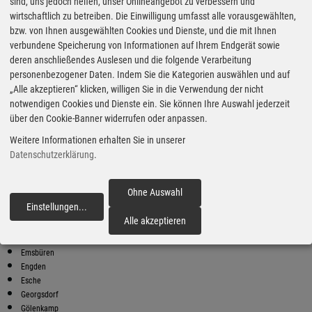
Super Preise in Suddendorf
sind, uns jedoch helfen, unser Onlineangebot zu verbessern und
wirtschaftlich zu betreiben. Die Einwilligung umfasst alle vorausgewählten,
bzw. von Ihnen ausgewählten Cookies und Dienste, und die mit Ihnen
Bester Super E10 Preis in
verbundene Speicherung von Informationen auf Ihrem Endgerät sowie
Suddendorf
deren anschließendes Auslesen und die folgende Verarbeitung
personenbezogener Daten. Indem Sie die Kategorien auswählen und auf
9
2.10
€
„Alle akzeptieren“ klicken, willigen Sie in die Verwendung der nicht
notwendigen Cookies und Dienste ein. Sie können Ihre Auswahl jederzeit
Super E10
über den Cookie-Banner widerrufen oder anpassen.
Westfalen
Weitere Informationen erhalten Sie in unserer
Laurenzstr. 108
48607 Ochtrup
Datenschutzerklärung
.
Super E10 Preise in Suddendorf
Preiswerter tanken - finden Sie die günstigsten Benzin und Diesel
Ohne Auswahl
Preise in Ihrer Stadt
Einstellungen
...
fortfahren
Alle akzeptieren
Bad Bentheim
Beesten
Emsbüren
Engden
Esche
Georgsdorf
Gölenkamp