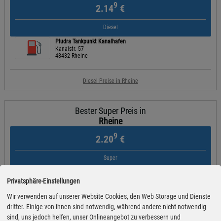
9
2.14
€
Diesel
Pludra Tankpunkt Kanalhafen
Kanalstr. 57
48432 Rheine
Diesel Preise in Rheine
Bester Super Preis in
Rheine
9
2.20
€
Super
STAR
Osnabrücker Straße 242
Privatsphäre-Einstellungen
48429 Rheine
Wir verwenden auf unserer Website Cookies, den Web Storage und Dienste
dritter. Einige von ihnen sind notwendig, während andere nicht notwendig
Super Preise in Rheine
sind, uns jedoch helfen, unser Onlineangebot zu verbessern und