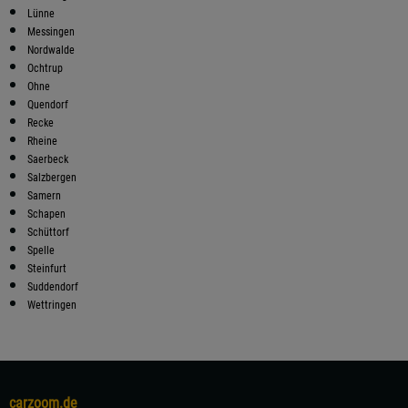
Lünne
Messingen
Nordwalde
Ochtrup
Ohne
Quendorf
Recke
Rheine
Saerbeck
Salzbergen
Samern
Schapen
Schüttorf
Spelle
Steinfurt
Suddendorf
Wettringen
carzoom.de