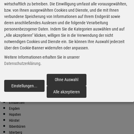
wirtschaftlich zu betreiben. Die Einwilligung umfasst alle vorausgewählten,
bzw. von Ihnen ausgewählten Cookies und Dienste, und die mit Ihnen
Bester Super E10 Preis in
verbundene Speicherung von Informationen auf Ihrem Endgerät sowie
Rheine
deren anschließendes Auslesen und die folgende Verarbeitung
9
2.14
€
personenbezogener Daten. Indem Sie die Kategorien auswählen und auf
„Alle akzeptieren“ klicken, willigen Sie in die Verwendung der nicht
Super E10
notwendigen Cookies und Dienste ein. Sie können Ihre Auswahl jederzeit
über den Cookie-Banner widerrufen oder anpassen.
STAR
Osnabrücker Straße 242
Weitere Informationen erhalten Sie in unserer
48429 Rheine
Datenschutzerklärung
.
Super E10 Preise in Rheine
Preiswerter tanken - finden Sie die günstigsten Benzin und Diesel
Preise in Ihrer Stadt
Ohne Auswahl
Einstellungen
...
fortfahren
Beesten
Alle akzeptieren
Emsbüren
Emsdetten
Engden
Hopsten
Hörstel
Ibbenbüren
Isterberg