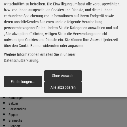
wirtschaftlich zu betreiben. Die Einwilligung umfasst alle vorausgewählten,
bzw. von Ihnen ausgewählten Cookies und Dienste, und die mit Ihnen
Bester Super E10 Preis in
verbundene Speicherung von Informationen auf Ihrem Endgerät sowie
Gehrde
deren anschließendes Auslesen und die folgende Verarbeitung
9
2.07
€
personenbezogener Daten. Indem Sie die Kategorien auswählen und auf
„Alle akzeptieren“ klicken, willigen Sie in die Verwendung der nicht
Super E10
notwendigen Cookies und Dienste ein. Sie können Ihre Auswahl jederzeit
über den Cookie-Banner widerrufen oder anpassen.
BFT Freie Tankstelle Badbergen
An der B68 14
Weitere Informationen erhalten Sie in unserer
49635 Badbergen
Datenschutzerklärung
.
Super E10 Preise in Gehrde
Preiswerter tanken - finden Sie die günstigsten Benzin und Diesel
Ohne Auswahl
Preise in Ihrer Stadt
Einstellungen
...
fortfahren
Alfhausen
Alle akzeptieren
Ankum
Badbergen
Bakum
Bersenbrück
Bippen
Bramsche
Diepholz