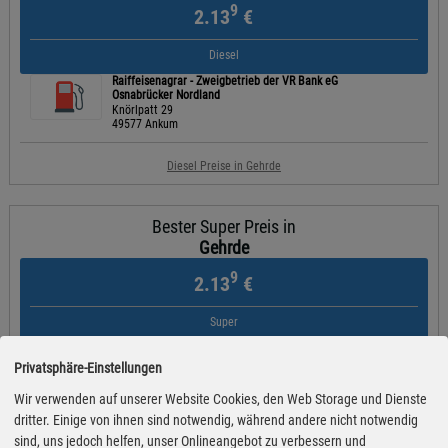
9
2.13
€
Diesel
Raiffeisenagrar - Zweigbetrieb der VR Bank eG
Osnabrücker Nordland
Knörlpatt 29
49577 Ankum
Diesel Preise in Gehrde
Bester Super Preis in
Gehrde
9
2.13
€
Super
BFT Freie Tankstelle Badbergen
An der B68 14
Privatsphäre-Einstellungen
49635 Badbergen
Wir verwenden auf unserer Website Cookies, den Web Storage und Dienste
dritter. Einige von ihnen sind notwendig, während andere nicht notwendig
Super Preise in Gehrde
sind, uns jedoch helfen, unser Onlineangebot zu verbessern und