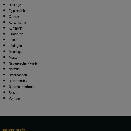
Dinklage
Eggermühlen
Gehrde
Kettenkamp
Kuhlhorst
Lembruch
Lohne
Löningen
Menslage
Merzen
Neuenkirchen-Vörden
Nortrup
Ostercappeln
Quakenbrück
Quernheimerbruch
Rieste
Voltlage
carzoom.de