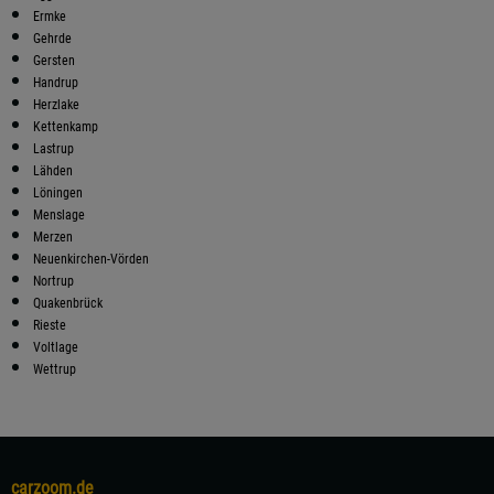
Ermke
Gehrde
Gersten
Handrup
Herzlake
Kettenkamp
Lastrup
Lähden
Löningen
Menslage
Merzen
Neuenkirchen-Vörden
Nortrup
Quakenbrück
Rieste
Voltlage
Wettrup
carzoom.de