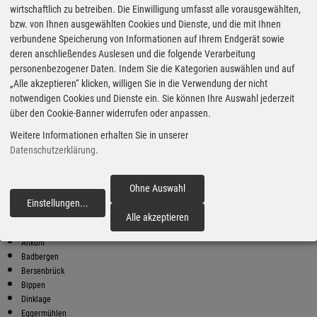
wirtschaftlich zu betreiben. Die Einwilligung umfasst alle vorausgewählten,
bzw. von Ihnen ausgewählten Cookies und Dienste, und die mit Ihnen
Bester Super E10 Preis in
verbundene Speicherung von Informationen auf Ihrem Endgerät sowie
Nortrup
deren anschließendes Auslesen und die folgende Verarbeitung
9
2.08
€
personenbezogener Daten. Indem Sie die Kategorien auswählen und auf
„Alle akzeptieren“ klicken, willigen Sie in die Verwendung der nicht
Super E10
notwendigen Cookies und Dienste ein. Sie können Ihre Auswahl jederzeit
über den Cookie-Banner widerrufen oder anpassen.
BFT Freie Tankstelle Badbergen
An der B68 14
Weitere Informationen erhalten Sie in unserer
49635 Badbergen
Datenschutzerklärung
.
Super E10 Preise in Nortrup
Preiswerter tanken - finden Sie die günstigsten Benzin und Diesel
Preise in Ihrer Stadt
Ohne Auswahl
Einstellungen
...
fortfahren
Alfhausen
Alle akzeptieren
Andervenne
Ankum
Badbergen
Bersenbrück
Bippen
Dinklage
Eggermühlen