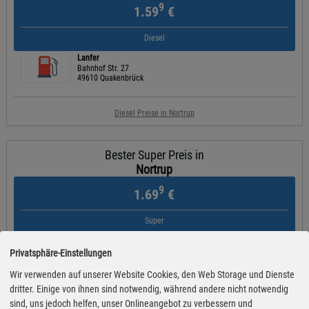
9
1.59
€
Diesel
Lanfer
Bahnhof Str. 27
49610 Quakenbrück
Diesel Preise in Nortrup
Bester Super Preis in
Nortrup
9
1.69
€
Super
Lanfer
Bahnhof Str. 27
Privatsphäre-Einstellungen
49610 Quakenbrück
Wir verwenden auf unserer Website Cookies, den Web Storage und Dienste
dritter. Einige von ihnen sind notwendig, während andere nicht notwendig
Super Preise in Nortrup
sind, uns jedoch helfen, unser Onlineangebot zu verbessern und