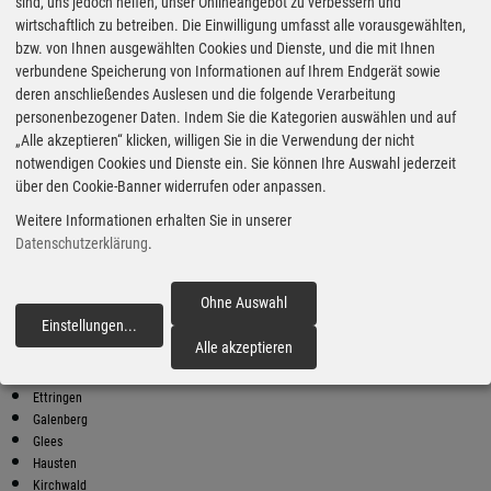
Super Preise in Volkesfeld
sind, uns jedoch helfen, unser Onlineangebot zu verbessern und
wirtschaftlich zu betreiben. Die Einwilligung umfasst alle vorausgewählten,
bzw. von Ihnen ausgewählten Cookies und Dienste, und die mit Ihnen
Bester Super E10 Preis in
verbundene Speicherung von Informationen auf Ihrem Endgerät sowie
Volkesfeld
deren anschließendes Auslesen und die folgende Verarbeitung
personenbezogener Daten. Indem Sie die Kategorien auswählen und auf
9
2.03
€
„Alle akzeptieren“ klicken, willigen Sie in die Verwendung der nicht
notwendigen Cookies und Dienste ein. Sie können Ihre Auswahl jederzeit
Super E10
über den Cookie-Banner widerrufen oder anpassen.
MHT
Weitere Informationen erhalten Sie in unserer
Hausener Straße 51
56736 Kottenheim
Datenschutzerklärung
.
Super E10 Preise in Volkesfeld
Preiswerter tanken - finden Sie die günstigsten Benzin und Diesel
Ohne Auswahl
Preise in Ihrer Stadt
Einstellungen
...
fortfahren
Alle akzeptieren
Brenk
Burgbrohl
Ettringen
Galenberg
Glees
Hausten
Kirchwald