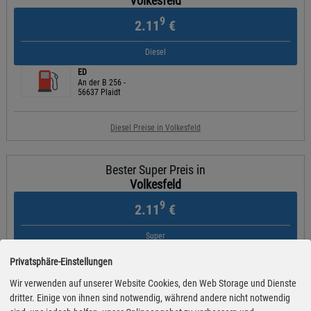
Volkesfeld
9
2.11
€
Diesel
ED
An der B 256 -
56637 Plaidt
Diesel Preise in Volkesfeld
Bester Super Preis in
Volkesfeld
9
2.11
€
Super
Tankstelle
Privatsphäre-Einstellungen
Mayener Straße 8
56729 Ettringen
Wir verwenden auf unserer Website Cookies, den Web Storage und Dienste
dritter. Einige von ihnen sind notwendig, während andere nicht notwendig