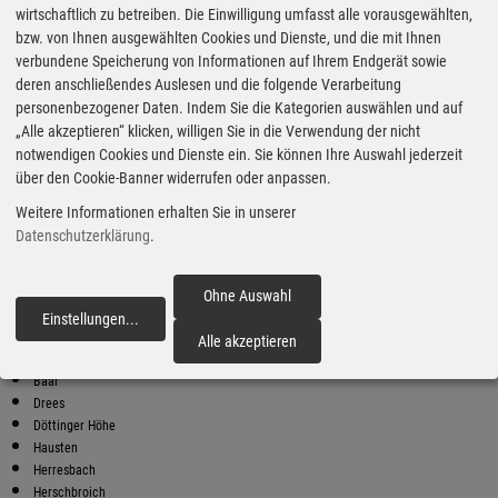
wirtschaftlich zu betreiben. Die Einwilligung umfasst alle vorausgewählten,
bzw. von Ihnen ausgewählten Cookies und Dienste, und die mit Ihnen
Bester Super E10 Preis in
verbundene Speicherung von Informationen auf Ihrem Endgerät sowie
Nitz
deren anschließendes Auslesen und die folgende Verarbeitung
9
2.05
€
personenbezogener Daten. Indem Sie die Kategorien auswählen und auf
„Alle akzeptieren“ klicken, willigen Sie in die Verwendung der nicht
Super E10
notwendigen Cookies und Dienste ein. Sie können Ihre Auswahl jederzeit
über den Cookie-Banner widerrufen oder anpassen.
ED
Riedener Mühlen
Weitere Informationen erhalten Sie in unserer
56745 Rieden
Datenschutzerklärung
.
Super E10 Preise in Nitz
Preiswerter tanken - finden Sie die günstigsten Benzin und Diesel
Preise in Ihrer Stadt
Ohne Auswahl
Einstellungen
...
fortfahren
Acht
Alle akzeptieren
Arft
Baar
Drees
Döttinger Höhe
Hausten
Herresbach
Herschbroich