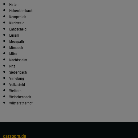
Hirten
Hohenleimbach
Kempenich
Kirchwald
Langscheid
Luxem
Meuspath
Mimbach
Münk
Nachtsheim
Nitz
Siebenbach
Virneburg
Volkesfeld
Weibern
Welschenbach
Wüsteratherhof
carzoom.de