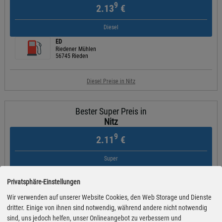
9
2.13
€
Diesel
ED
Riedener Mühlen
56745 Rieden
Diesel Preise in Nitz
Bester Super Preis in
Nitz
9
2.11
€
Super
ED
Riedener Mühlen
Privatsphäre-Einstellungen
56745 Rieden
Wir verwenden auf unserer Website Cookies, den Web Storage und Dienste
dritter. Einige von ihnen sind notwendig, während andere nicht notwendig
Super Preise in Nitz
sind, uns jedoch helfen, unser Onlineangebot zu verbessern und