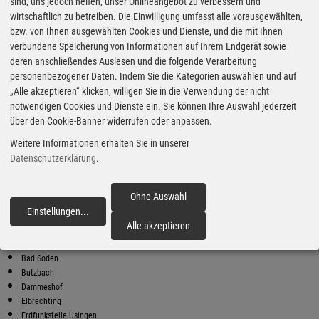
Super Preise in Neu-Anspach
sind, uns jedoch helfen, unser Onlineangebot zu verbessern und
wirtschaftlich zu betreiben. Die Einwilligung umfasst alle vorausgewählten,
bzw. von Ihnen ausgewählten Cookies und Dienste, und die mit Ihnen
Bester Super E10 Preis in
verbundene Speicherung von Informationen auf Ihrem Endgerät sowie
Neu-Anspach
deren anschließendes Auslesen und die folgende Verarbeitung
personenbezogener Daten. Indem Sie die Kategorien auswählen und auf
9
2.04
€
„Alle akzeptieren“ klicken, willigen Sie in die Verwendung der nicht
notwendigen Cookies und Dienste ein. Sie können Ihre Auswahl jederzeit
Super E10
über den Cookie-Banner widerrufen oder anpassen.
Shell
Weitere Informationen erhalten Sie in unserer
Zeppelinstr. 3
61267 Neu-Anspach
Datenschutzerklärung
.
Super E10 Preise in Neu-Anspach
Preiswerter tanken - finden Sie die günstigsten Benzin und Diesel
Ohne Auswahl
Preise in Ihrer Stadt
Einstellungen
...
fortfahren
Alle akzeptieren
Bad Camberg
Bad Homburg
Bad Soden
Butzbach
Dammeshof
Elbrechting
Erdfunkstelle Usingen