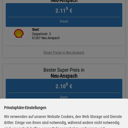
Neu-Anspach
9
2.11
€
Diesel
Shell
Zeppelinstr. 3
61267 Neu-Anspach
Diesel Preise in Neu-Anspach
Bester Super Preis in
Neu-Anspach
9
2.10
€
Super
Shell
Privatsphäre-Einstellungen
Zeppelinstr. 3
61267 Neu-Anspach
Wir verwenden auf unserer Website Cookies, den Web Storage und Dienste
dritter. Einige von ihnen sind notwendig, während andere nicht notwendig