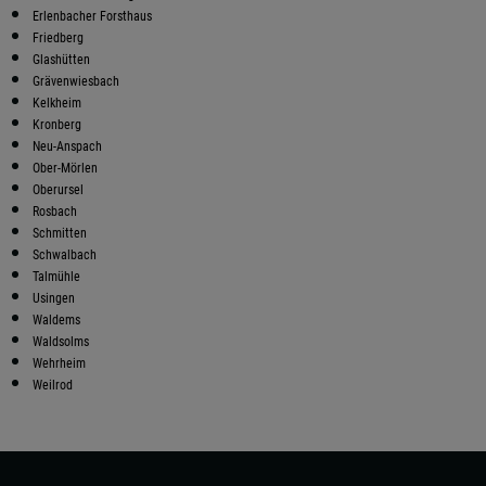
Erlenbacher Forsthaus
Friedberg
Glashütten
Grävenwiesbach
Kelkheim
Kronberg
Neu-Anspach
Ober-Mörlen
Oberursel
Rosbach
Schmitten
Schwalbach
Talmühle
Usingen
Waldems
Waldsolms
Wehrheim
Weilrod