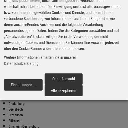
Super Preise in Raunheim
sind, uns jedoch helfen, unser Onlineangebot zu verbessern und
wirtschaftlich zu betreiben. Die Einwilligung umfasst alle vorausgewählten,
bzw. von Ihnen ausgewählten Cookies und Dienste, und die mit Ihnen
Bester Super E10 Preis in
verbundene Speicherung von Informationen auf Ihrem Endgerät sowie
Raunheim
deren anschließendes Auslesen und die folgende Verarbeitung
personenbezogener Daten. Indem Sie die Kategorien auswählen und auf
9
2.05
€
„Alle akzeptieren“ klicken, willigen Sie in die Verwendung der nicht
notwendigen Cookies und Dienste ein. Sie können Ihre Auswahl jederzeit
Super E10
über den Cookie-Banner widerrufen oder anpassen.
JET
Weitere Informationen erhalten Sie in unserer
KELSTERBACHER STR. 8
65479 RAUNHEIM
Datenschutzerklärung
.
Super E10 Preise in Raunheim
Preiswerter tanken - finden Sie die günstigsten Benzin und Diesel
Ohne Auswahl
Preise in Ihrer Stadt
Einstellungen
...
fortfahren
Alle akzeptieren
Bischofsheim
Büttelborn
Diedenberg
Egelsbach
Erzhausen
Flörsheim
Ginsheim-Gustavsburg