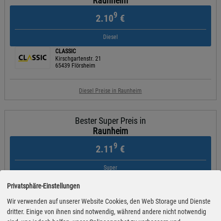
Raunheim
9
2.10
€
Diesel
CLASSIC
Kirschgartenstr. 21
65439 Flörsheim
Diesel Preise in Raunheim
Bester Super Preis in
Raunheim
9
2.11
€
Super
JET
Privatsphäre-Einstellungen
KELSTERBACHER STR. 8
65479 RAUNHEIM
Wir verwenden auf unserer Website Cookies, den Web Storage und Dienste
dritter. Einige von ihnen sind notwendig, während andere nicht notwendig