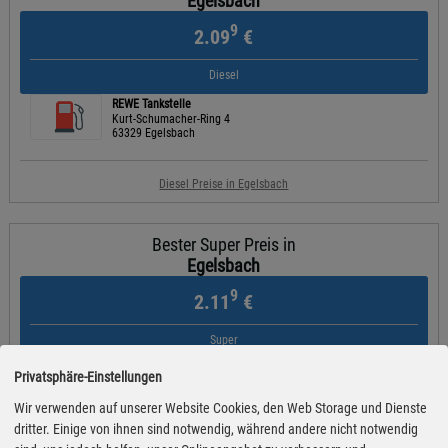
Egelsbach
9
2.09
€
Diesel
REWE Tankstelle
Kurt-Schumacher-Ring 4
63329 Egelsbach
Diesel Preise in Egelsbach
Bester Super Preis in
Egelsbach
9
2.11
€
Super
REWE Tankstelle
Privatsphäre-Einstellungen
Kurt-Schumacher-Ring 4
63329 Egelsbach
Wir verwenden auf unserer Website Cookies, den Web Storage und Dienste
dritter. Einige von ihnen sind notwendig, während andere nicht notwendig