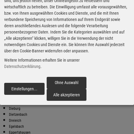
Super Preise in Egelsbach
sind, uns jedoch helfen, unser Onlineangebot zu verbessern und
wirtschaftlich zu betreiben. Die Einwilligung umfasst alle vorausgewählten,
bzw. von Ihnen ausgewählten Cookies und Dienste, und die mit Ihnen
Bester Super E10 Preis in
verbundene Speicherung von Informationen auf Ihrem Endgerät sowie
Egelsbach
deren anschließendes Auslesen und die folgende Verarbeitung
personenbezogener Daten. Indem Sie die Kategorien auswählen und auf
9
2.08
€
„Alle akzeptieren“ klicken, willigen Sie in die Verwendung der nicht
notwendigen Cookies und Dienste ein. Sie können Ihre Auswahl jederzeit
Super E10
über den Cookie-Banner widerrufen oder anpassen.
Shell
Weitere Informationen erhalten Sie in unserer
Darmstädter Landstr. 11
63329 Egelsbach
Datenschutzerklärung
.
Super E10 Preise in Egelsbach
Preiswerter tanken - finden Sie die günstigsten Benzin und Diesel
Ohne Auswahl
Preise in Ihrer Stadt
Einstellungen
...
fortfahren
Alle akzeptieren
Büttelborn
Darmstadt
Dieburg
Dietzenbach
Dreieich
Egelsbach
Eppertshausen