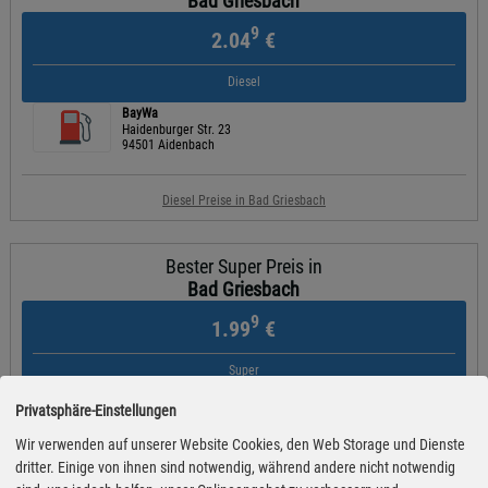
Bad Griesbach
9
2.04
€
Diesel
BayWa
Haidenburger Str. 23
94501 Aidenbach
Diesel Preise in Bad Griesbach
Bester Super Preis in
Bad Griesbach
9
1.99
€
Super
Shell
Privatsphäre-Einstellungen
Sperrwies 1
94036 Passau
Wir verwenden auf unserer Website Cookies, den Web Storage und Dienste
dritter. Einige von ihnen sind notwendig, während andere nicht notwendig