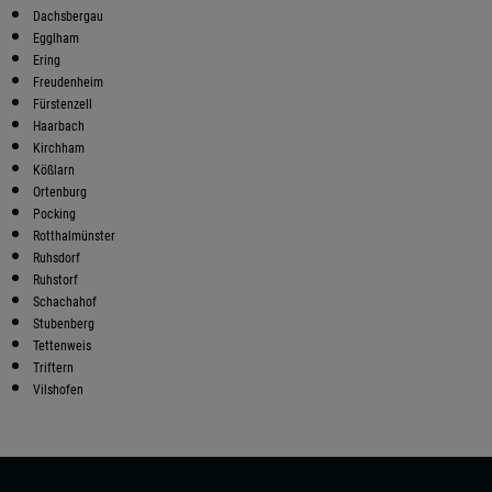
Dachsbergau
Egglham
Ering
Freudenheim
Fürstenzell
Haarbach
Kirchham
Kößlarn
Ortenburg
Pocking
Rotthalmünster
Ruhsdorf
Ruhstorf
Schachahof
Stubenberg
Tettenweis
Triftern
Vilshofen