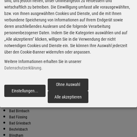
Super Preise in Bad Griesbach
sind, uns jedoch helfen, unser Onlineangebot zu verbessern und
wirtschaftlich zu betreiben. Die Einwilligung umfasst alle vorausgewählten,
bzw. von Ihnen ausgewählten Cookies und Dienste, und die mit Ihnen
Bester Super E10 Preis in
verbundene Speicherung von Informationen auf Ihrem Endgerät sowie
Bad Griesbach
deren anschließendes Auslesen und die folgende Verarbeitung
personenbezogener Daten. Indem Sie die Kategorien auswählen und auf
9
1.93
€
„Alle akzeptieren“ klicken, willigen Sie in die Verwendung der nicht
notwendigen Cookies und Dienste ein. Sie können Ihre Auswahl jederzeit
Super E10
über den Cookie-Banner widerrufen oder anpassen.
Shell
Weitere Informationen erhalten Sie in unserer
Sperrwies 1
94036 Passau
Datenschutzerklärung
.
Super E10 Preise in Bad Griesbach
Preiswerter tanken - finden Sie die günstigsten Benzin und Diesel
Ohne Auswahl
Preise in Ihrer Stadt
Einstellungen
...
fortfahren
Alle akzeptieren
Aidenbach
Aldersbach
Bad Birnbach
Bad Füssing
Bad Griesbach
Beutelsbach
Blindham