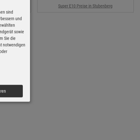
berg
Super E10 Preise in Stubenberg
nen sind
erbessern und
gewählten
Endgerät sowie
m Sie die
cht notwendigen
 oder
eren