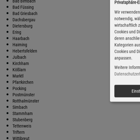
Bad Birnbach
Privatsphäre-E
Di
Bad Füssing
Wir verwenden 
Bad Griesbach
notwendig, wäh
Dachsbergau
wirtschaftlich
Dietersburg
Cookies und Di
Ering
deren anschli
Haarbach
Haiming
Kategorien aus
Hebertsfelden
Cookies und Di
Julbach
anpassen.
Kirchham
Weitere Inform
Kößlarn
Datenschutzer
Marktl
Pfarrkirchen
Pocking
Eins
Postmünster
Rotthalmünster
Simbach
Stammham
Stubenberg
Tettenweis
Triftern
Wittibreut