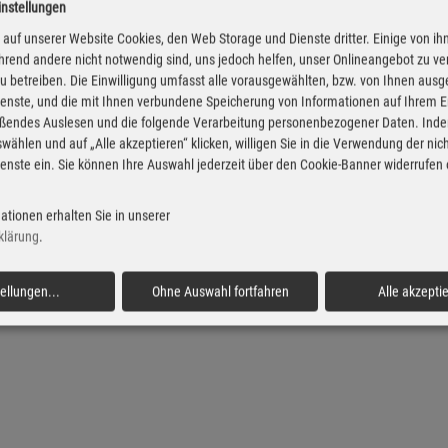
instellungen
esel Preise in Stubenberg
Super Preise in Stuben
auf unserer Website Cookies, den Web Storage und Dienste dritter. Einige von ih
rend andere nicht notwendig sind, uns jedoch helfen, unser Onlineangebot zu v
 zu betreiben. Die Einwilligung umfasst alle vorausgewählten, bzw. von Ihnen aus
enste, und die mit Ihnen verbundene Speicherung von Informationen auf Ihrem 
eßendes Auslesen und die folgende Verarbeitung personenbezogener Daten. Inde
wählen und auf „Alle akzeptieren“ klicken, willigen Sie in die Verwendung der ni
enste ein. Sie können Ihre Auswahl jederzeit über den Cookie-Banner widerrufen
ationen erhalten Sie in unserer
klärung
.
tellungen
...
Ohne Auswahl fortfahren
Alle akzepti