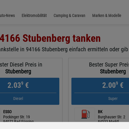
Auto-News
Elektromobilität
Camping & Caravan
Marken & Modelle
4166 Stubenberg
tanken
ankstelle in 94166 Stubenberg einfach ermitteln oder gib
ster Diesel Preis in
Bester Super Prei
Stubenberg
Stubenberg
9
9
2.03
€
2.00
€
Diesel
Super
ESSO
BK
Pockinger Str. 19
Burghauser Str. 2
94072 Bad Füssing
84533 Marktl