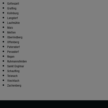
Gotteszell
Grafling
Kollnburg
Langdorf
Laufmühle
Mais
Metten
Oberlindberg
Offenberg
Patersdorf
Perasdorf
Regen
Ruhmannsfelden
Sankt Englmar
Schaufling
Teisnach
Viechtach
Zachenberg