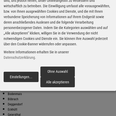
Super Preise in Zachenberg
sind, uns jedoch helfen, unser Onlineangebot zu verbessern und
wirtschaftlich zu betreiben. Die Einwilligung umfasst alle vorausgewählten,
bzw. von Ihnen ausgewählten Cookies und Dienste, und die mit Ihnen
Bester Super E10 Preis in
verbundene Speicherung von Informationen auf Ihrem Endgerät sowie
Zachenberg
deren anschließendes Auslesen und die folgende Verarbeitung
personenbezogener Daten. Indem Sie die Kategorien auswählen und auf
9
1.97
€
„Alle akzeptieren“ klicken, willigen Sie in die Verwendung der nicht
notwendigen Cookies und Dienste ein. Sie können Ihre Auswahl jederzeit
Super E10
über den Cookie-Banner widerrufen oder anpassen.
AVIA
Weitere Informationen erhalten Sie in unserer
Regener Straße 2
94253 Bischofsmais
Datenschutzerklärung
.
Super E10 Preise in Zachenberg
Preiswerter tanken - finden Sie die günstigsten Benzin und Diesel
Ohne Auswahl
Preise in Ihrer Stadt
Einstellungen
...
fortfahren
Alle akzeptieren
Achslach
Bischofsmais
Bodenmais
Böbrach
Deggendorf
Eckhütt
Geiersthal