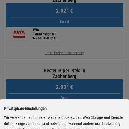
Zachenberg
9
2.02
€
Diesel
AVIA
Hartmannsgrub 1
94244 Geiersthal
Diesel Preise in Zachenberg
Bester Super Preis in
Zachenberg
9
2.03
€
Super
AVIA
Privatsphäre-Einstellungen
Regener Straße 2
94253 Bischofsmais
Wir verwenden auf unserer Website Cookies, den Web Storage und Dienste
dritter. Einige von ihnen sind notwendig, während andere nicht notwendig