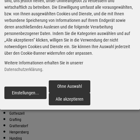
Super Preise in Schaufling
sind, uns jedoch helfen, unser Onlineangebot zu verbessern und
wirtschaftlich zu betreiben. Die Einwilligung umfasst alle vorausgewählten,
bzw. von Ihnen ausgewählten Cookies und Dienste, und die mit Ihnen
Bester Super E10 Preis in
verbundene Speicherung von Informationen auf Ihrem Endgerät sowie
Schaufling
deren anschließendes Auslesen und die folgende Verarbeitung
personenbezogener Daten. Indem Sie die Kategorien auswählen und auf
9
1.95
€
„Alle akzeptieren“ klicken, willigen Sie in die Verwendung der nicht
notwendigen Cookies und Dienste ein. Sie können Ihre Auswahl jederzeit
Super E10
über den Cookie-Banner widerrufen oder anpassen.
ENI
Weitere Informationen erhalten Sie in unserer
Hauptstr. 19
94571 Schaufling
Datenschutzerklärung
.
Super E10 Preise in Schaufling
Preiswerter tanken - finden Sie die günstigsten Benzin und Diesel
Ohne Auswahl
Preise in Ihrer Stadt
Einstellungen
...
fortfahren
Alle akzeptieren
Bischofsmais
Deggendorf
Gotteszell
Grafling
Grattersdorf
Hengersberg
Hunding