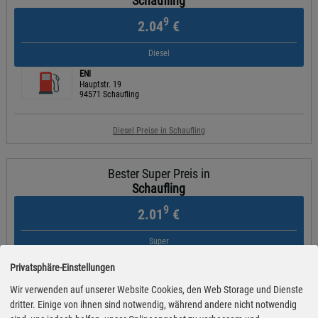
Schaufling
9
2.04
€
Diesel
ENI
Hauptstr. 19
94571 Schaufling
Diesel Preise in Schaufling
Bester Super Preis in
Schaufling
9
2.01
€
Super
ENI
Privatsphäre-Einstellungen
Hauptstr. 19
94571 Schaufling
Wir verwenden auf unserer Website Cookies, den Web Storage und Dienste
dritter. Einige von ihnen sind notwendig, während andere nicht notwendig