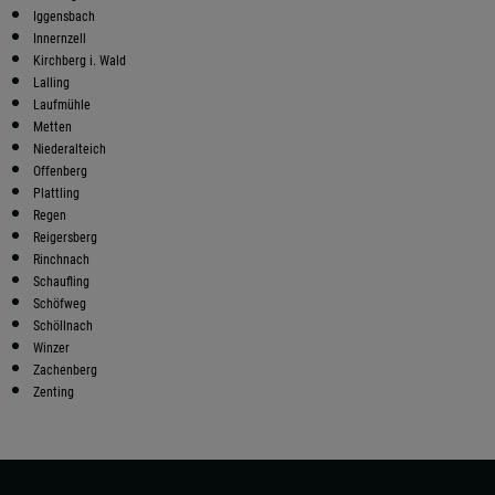
Iggensbach
Innernzell
Kirchberg i. Wald
Lalling
Laufmühle
Metten
Niederalteich
Offenberg
Plattling
Regen
Reigersberg
Rinchnach
Schaufling
Schöfweg
Schöllnach
Winzer
Zachenberg
Zenting