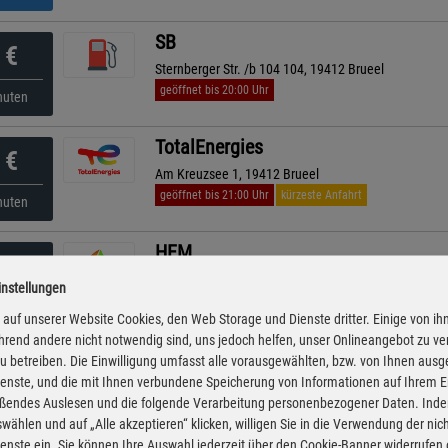
SB
€
Sternberger Str. /b 104 104, 19412 Brueel
geöffnet bis 20:00 Uhr
nuten
TotalEnergies
€
Am Kreuzsee 1, 19412 Brueel
geöffnet bis 21:00 Uhr
kürzeste Anfahrt
nuten
HEM
€
Reinstorfer Str. A 9, 23992 Neukloster
instellungen
geöffnet bis 22:00 Uhr
00 Uhr
auf unserer Website Cookies, den Web Storage und Dienste dritter. Einige von ih
rend andere nicht notwendig sind, uns jedoch helfen, unser Onlineangebot zu v
HEM
 zu betreiben. Die Einwilligung umfasst alle vorausgewählten, bzw. von Ihnen aus
€
enste, und die mit Ihnen verbundene Speicherung von Informationen auf Ihrem 
Karpendiek 1, 23970 Kritzow
eßendes Auslesen und die folgende Verarbeitung personenbezogener Daten. Inde
ganztägig geöffnet
30 Uhr
wählen und auf „Alle akzeptieren“ klicken, willigen Sie in die Verwendung der ni
enste ein. Sie können Ihre Auswahl jederzeit über den Cookie-Banner widerrufen