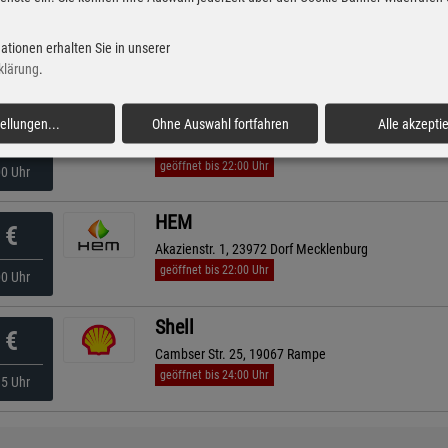
TotalEnergies
€
An Der Brueeler Ch. 12, 19406 Sternberg
ationen erhalten Sie in unserer
geöffnet bis 22:00 Uhr
nuten
klärung
.
Sprint
tellungen
...
Ohne Auswahl fortfahren
Alle akzepti
€
An Der Bundesstraße 12, 23996 Niendorf
geöffnet bis 22:00 Uhr
00 Uhr
HEM
€
Akazienstr. 1, 23972 Dorf Mecklenburg
geöffnet bis 22:00 Uhr
00 Uhr
Shell
€
Cambser Str. 25, 19067 Rampe
geöffnet bis 24:00 Uhr
35 Uhr