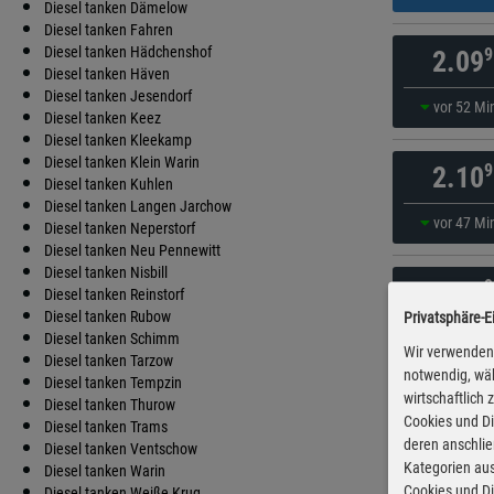
Diesel tanken Dämelow
Diesel tanken Fahren
Diesel tanken Hädchenshof
9
2.09
Diesel tanken Häven
Diesel tanken Jesendorf
vor 52 Mi
Diesel tanken Keez
Diesel tanken Kleekamp
Diesel tanken Klein Warin
9
2.10
Diesel tanken Kuhlen
Diesel tanken Langen Jarchow
vor 47 Mi
Diesel tanken Neperstorf
Diesel tanken Neu Pennewitt
Diesel tanken Nisbill
9
2.10
Diesel tanken Reinstorf
Diesel tanken Rubow
Privatsphäre-E
gestern 21:
Diesel tanken Schimm
Wir verwenden 
Diesel tanken Tarzow
notwendig, wäh
Diesel tanken Tempzin
wirtschaftlich
9
2.10
Diesel tanken Thurow
Cookies und Di
Diesel tanken Trams
deren anschli
Diesel tanken Ventschow
gestern 20:
Kategorien aus
Diesel tanken Warin
Cookies und Di
Diesel tanken Weiße Krug