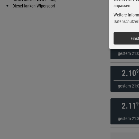
anpassen.
9
Diesel tanken Wipersdorf
2.10
Weitere Inform
vor 47 Mi
Datenschutzer
9
Eins
2.10
gestern 21:
9
2.10
gestern 21:
9
2.11
gestern 21: