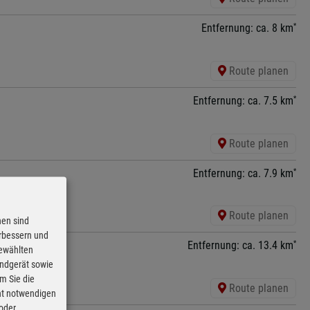
*
Entfernung: ca. 8 km
Route planen
*
Entfernung: ca. 7.5 km
Route planen
*
Entfernung: ca. 7.9 km
Route planen
nen sind
erbessern und
*
Entfernung: ca. 13.4 km
gewählten
Endgerät sowie
m Sie die
Route planen
cht notwendigen
 oder