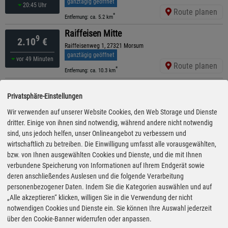
ganztägig geöffnet
20:45 Uhr
Route planen
*
Entfernung: ca. 5.2 km
Raiffeisen Mitte
9
2.10
€
Raiffeisenweg 1, 27321 Morsum
ganztägig geöffnet
vor 49 Minuten
Route planen
*
Entfernung: ca. 10.3 km
CLASSIC
9
2.10
€
Privatsphäre-Einstellungen
Verdener Str. 217, 28832 Achim
schließt in 51 Minuten
Wir verwenden auf unserer Website Cookies, den Web Storage und Dienste
20:20 Uhr
Route planen
dritter. Einige von ihnen sind notwendig, während andere nicht notwendig
*
Entfernung: ca. 11.8 km
sind, uns jedoch helfen, unser Onlineangebot zu verbessern und
ARAL
wirtschaftlich zu betreiben. Die Einwilligung umfasst alle vorausgewählten,
9
2.15
€
Nienburger Straße 1, 27283 Verden
bzw. von Ihnen ausgewählten Cookies und Dienste, und die mit Ihnen
ganztägig geöffnet
verbundene Speicherung von Informationen auf Ihrem Endgerät sowie
19:10 Uhr
Route planen
deren anschließendes Auslesen und die folgende Verarbeitung
*
Entfernung: ca. 2.1 km
personenbezogener Daten. Indem Sie die Kategorien auswählen und auf
ARAL
„Alle akzeptieren“ klicken, willigen Sie in die Verwendung der nicht
9
2.69
€
A 27, 27299 Langwedel
notwendigen Cookies und Dienste ein. Sie können Ihre Auswahl jederzeit
ganztägig geöffnet
über den Cookie-Banner widerrufen oder anpassen.
16:05 Uhr
Route planen