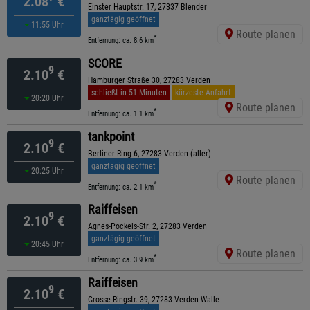
2.08
€
Einster Hauptstr. 17, 27337 Blender
ganztägig geöffnet
11:55 Uhr
Route planen
*
Entfernung: ca. 8.6 km
SCORE
9
2.10
€
Hamburger Straße 30, 27283 Verden
schließt in 51 Minuten
kürzeste Anfahrt
20:20 Uhr
Route planen
*
Entfernung: ca. 1.1 km
tankpoint
9
2.10
€
Berliner Ring 6, 27283 Verden (aller)
ganztägig geöffnet
20:25 Uhr
Route planen
*
Entfernung: ca. 2.1 km
Raiffeisen
9
2.10
€
Agnes-Pockels-Str. 2, 27283 Verden
ganztägig geöffnet
20:45 Uhr
Route planen
*
Entfernung: ca. 3.9 km
Raiffeisen
9
2.10
€
Grosse Ringstr. 39, 27283 Verden-Walle