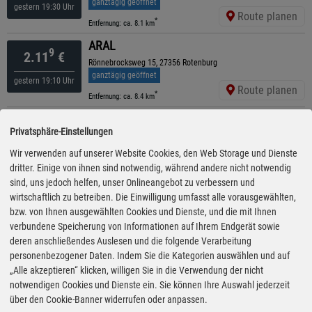
ganztägig geöffnet
gestern 19:30 Uhr
Route planen
*
Entfernung: ca. 8.1 km
ARAL
9
2.11
€
Rönnebrocksweg 15, 27356 Rotenburg
ganztägig geöffnet
gestern 19:10 Uhr
Route planen
*
Entfernung: ca. 8.4 km
ARAL
9
2.12
€
Privatsphäre-Einstellungen
Bremer Straße 32, 27367 Sottrum
geöffnet bis 22:00 Uhr
Wir verwenden auf unserer Website Cookies, den Web Storage und Dienste
gestern 19:10 Uhr
Route planen
dritter. Einige von ihnen sind notwendig, während andere nicht notwendig
*
Entfernung: ca. 8 km
sind, uns jedoch helfen, unser Onlineangebot zu verbessern und
ARAL
wirtschaftlich zu betreiben. Die Einwilligung umfasst alle vorausgewählten,
9
2.69
€
A 1, 27367 Sottrum
bzw. von Ihnen ausgewählten Cookies und Dienste, und die mit Ihnen
ganztägig geöffnet
verbundene Speicherung von Informationen auf Ihrem Endgerät sowie
gestern 16:05 Uhr
Route planen
deren anschließendes Auslesen und die folgende Verarbeitung
*
Entfernung: ca. 9.4 km
personenbezogener Daten. Indem Sie die Kategorien auswählen und auf
ARAL
„Alle akzeptieren“ klicken, willigen Sie in die Verwendung der nicht
9
2.69
€
Bab A 1, 27367 Sottrum
notwendigen Cookies und Dienste ein. Sie können Ihre Auswahl jederzeit
ganztägig geöffnet
über den Cookie-Banner widerrufen oder anpassen.
gestern 16:05 Uhr
Route planen