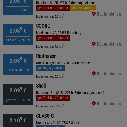
2.08
€
Hauptstr. 23 -25, 27356 Rotenburg (wümme)
geöffnet bis 21:00 Uhr
kürzeste Anfahrt
06:10 Uhr
Route planen
*
Entfernung: ca. 3.5 km
SCORE
9
2.08
€
Muehlenstr. 23, 27356 Rotenburg
geöffnet bis 23:00 Uhr
gestern 19:20 Uhr
Route planen
*
Entfernung: ca. 7.6 km
Raiffeisen
9
2.08
€
Grosse Ringstr. 39, 27283 Verden-Walle
ganztägig geöffnet
vor 24 Minuten
Route planen
*
Entfernung: ca. 9.7 km
Shell
9
2.09
€
Harburger Str. 80-82, 27356 Rotenburg (wuemme)
geöffnet bis 23:00 Uhr
gestern 19:15 Uhr
Route planen
*
Entfernung: ca. 9.5 km
CLASSIC
9
2.10
€
Bremer Straße 55, 27367 Sottrum