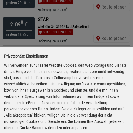
geöffnet bis 21:00 Uhr
gestern 20:10 Uhr
Route planen
*
Entfernung: ca. 2.9 km
STAR
9
2.09
€
Wietföhr 34, 31162 Bad Salzdetfurth
geöffnet bis 22:00 Uhr
gestern 19:55 Uhr
Route planen
*
Entfernung: ca. 3.1 km
ARAL
9
2.10
€
Privatsphäre-Einstellungen
Marienburger Straße 85, 31141 Hildesheim
geöffnet bis 22:00 Uhr
Wir verwenden auf unserer Website Cookies, den Web Storage und Dienste
05:10 Uhr
Route planen
dritter. Einige von ihnen sind notwendig, während andere nicht notwendig
*
Entfernung: ca. 8.3 km
sind, uns jedoch helfen, unser Onlineangebot zu verbessern und
ARAL
wirtschaftlich zu betreiben. Die Einwilligung umfasst alle vorausgewählten,
9
2.10
€
Hauptstraße 25, 31079 Sibbesse
bzw. von Ihnen ausgewählten Cookies und Dienste, und die mit Ihnen
geöffnet bis 22:00 Uhr
verbundene Speicherung von Informationen auf Ihrem Endgerät sowie
08:40 Uhr
Route planen
deren anschließendes Auslesen und die folgende Verarbeitung
*
Entfernung: ca. 9.1 km
personenbezogener Daten. Indem Sie die Kategorien auswählen und auf
Shell
„Alle akzeptieren“ klicken, willigen Sie in die Verwendung der nicht
9
2.69
€
A7 Hildesheimer Boerde West , 31174 Schellerten
notwendigen Cookies und Dienste ein. Sie können Ihre Auswahl jederzeit
ganztägig geöffnet
über den Cookie-Banner widerrufen oder anpassen.
gestern 16:25 Uhr
Route planen