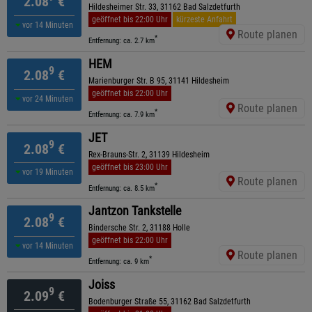
2.08
€
Hildesheimer Str. 33, 31162 Bad Salzdetfurth
geöffnet bis 22:00 Uhr
kürzeste Anfahrt
vor 14 Minuten
Route planen
*
Entfernung: ca. 2.7 km
HEM
9
2.08
€
Marienburger Str. B 95, 31141 Hildesheim
geöffnet bis 22:00 Uhr
vor 24 Minuten
Route planen
*
Entfernung: ca. 7.9 km
JET
9
2.08
€
Rex-Brauns-Str. 2, 31139 Hildesheim
geöffnet bis 23:00 Uhr
vor 19 Minuten
Route planen
*
Entfernung: ca. 8.5 km
Jantzon Tankstelle
9
2.08
€
Bindersche Str. 2, 31188 Holle
geöffnet bis 22:00 Uhr
vor 14 Minuten
Route planen
*
Entfernung: ca. 9 km
Joiss
9
2.09
€
Bodenburger Straße 55, 31162 Bad Salzdetfurth