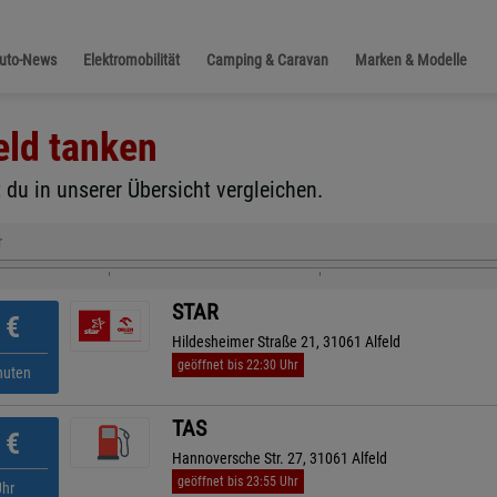
Auto-News
Elektromobilität
Camping & Caravan
Marken & Modelle
eld
tanken
 du in unserer Übersicht vergleichen.
r
STAR
€
Hildesheimer Straße 21, 31061 Alfeld
geöffnet bis 22:30 Uhr
nuten
TAS
€
Hannoversche Str. 27, 31061 Alfeld
geöffnet bis 23:55 Uhr
Uhr