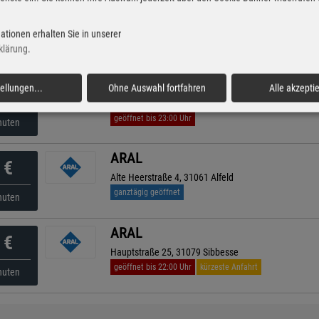
HEM
€
Hildesheimer Str. 33, 31162 Bad Salzdetfurth
ationen erhalten Sie in unserer
geöffnet bis 22:00 Uhr
nuten
klärung
.
JET
tellungen
...
Ohne Auswahl fortfahren
Alle akzepti
€
Rex-Brauns-Str. 2, 31139 Hildesheim
geöffnet bis 23:00 Uhr
nuten
ARAL
€
Alte Heerstraße 4, 31061 Alfeld
ganztägig geöffnet
nuten
ARAL
€
Hauptstraße 25, 31079 Sibbesse
geöffnet bis 22:00 Uhr
kürzeste Anfahrt
nuten