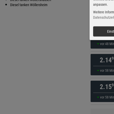
anpassen.
9
Diesel tanken Wöllersheim
2.13
Weitere Inform
vor 43 Mi
Datenschutzer
9
Eins
2.13
vor 48 Mi
9
2.14
vor 58 Mi
9
2.15
vor 58 Mi