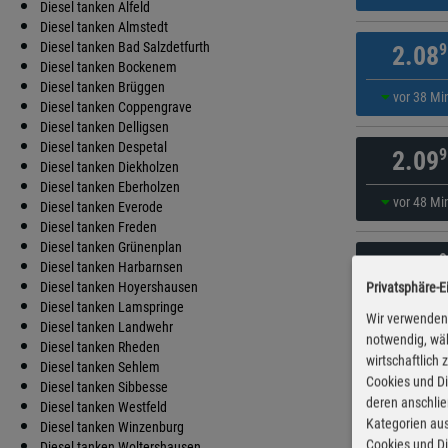
Diesel tanken Alfeld
Diesel tanken Almstedt
Diesel tanken Bad Salzdetfurth
9
2.08
Diesel tanken Bockenem
Diesel tanken Brüggen
vor 38 Mi
Diesel tanken Coppengrave
Diesel tanken Delligsen
Diesel tanken Despetal
9
2.09
Diesel tanken Diekholzen
Diesel tanken Eberholzen
vor 48 Mi
Diesel tanken Everode
Diesel tanken Freden
Diesel tanken Grünenplan
9
2.13
Diesel tanken Harbarnsen
Diesel tanken Hoyershausen
Privatsphäre-E
vor 13 Mi
Diesel tanken Lamspringe
Wir verwenden 
Diesel tanken Landwehr
notwendig, wäh
Diesel tanken Rheden
wirtschaftlich
9
2.13
Diesel tanken Sehlem
Cookies und Di
Diesel tanken Sibbesse
deren anschli
Diesel tanken Westfeld
vor 33 Mi
Kategorien aus
Diesel tanken Winzenburg
Cookies und Di
Diesel tanken Woltershausen