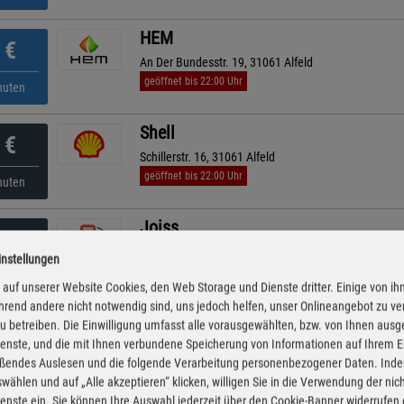
HEM
€
An Der Bundesstr. 19, 31061 Alfeld
geöffnet bis 22:00 Uhr
nuten
Shell
€
Schillerstr. 16, 31061 Alfeld
geöffnet bis 22:00 Uhr
nuten
Joiss
€
Bodenburger Straße 55, 31162 Bad Salzdetfurth
instellungen
geöffnet bis 21:00 Uhr
nuten
auf unserer Website Cookies, den Web Storage und Dienste dritter. Einige von ih
rend andere nicht notwendig sind, uns jedoch helfen, unser Onlineangebot zu v
STAR
 zu betreiben. Die Einwilligung umfasst alle vorausgewählten, bzw. von Ihnen aus
€
enste, und die mit Ihnen verbundene Speicherung von Informationen auf Ihrem 
Wietföhr 34, 31162 Bad Salzdetfurth
eßendes Auslesen und die folgende Verarbeitung personenbezogener Daten. Inde
geöffnet bis 22:00 Uhr
nuten
wählen und auf „Alle akzeptieren“ klicken, willigen Sie in die Verwendung der ni
enste ein. Sie können Ihre Auswahl jederzeit über den Cookie-Banner widerrufen