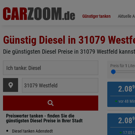
Günstiger tanken
Aktuelle 
Günstig Diesel in
31079 Westf
Die günstigsten Diesel Preise in 31079 Westfeld kannst
Preis für
1
Lite
9
2.08
vor 48 Mi
Preiswerter tanken - finden Sie die
9
2.08
günstigsten Diesel Preise in Ihrer Stadt
Diesel tanken Adenstedt
17:05 