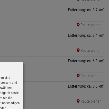
*
Entfernung: ca. 9.7 km
Route planen
*
Entfernung: ca. 8.4 km
Route planen
*
Entfernung: ca. 6.3 km
Route planen
nen sind
erbessern und
*
Entfernung: ca. 6.5 km
gewählten
Endgerät sowie
m Sie die
Route planen
cht notwendigen
 oder