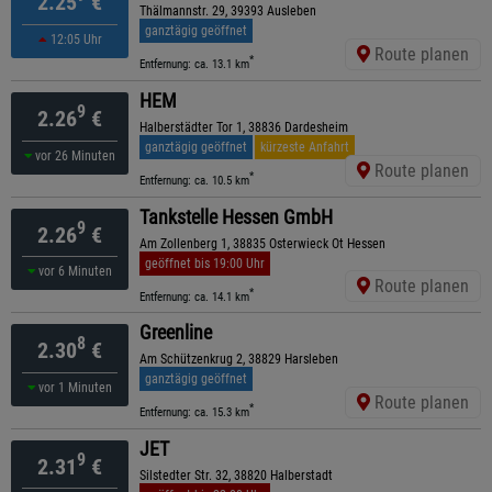
2.25
€
Thälmannstr. 29, 39393 Ausleben
ganztägig geöffnet
12:05 Uhr
Route planen
*
Entfernung: ca. 13.1 km
HEM
9
2.26
€
Halberstädter Tor 1, 38836 Dardesheim
ganztägig geöffnet
kürzeste Anfahrt
vor 26 Minuten
Route planen
*
Entfernung: ca. 10.5 km
Tankstelle Hessen GmbH
9
2.26
€
Am Zollenberg 1, 38835 Osterwieck Ot Hessen
geöffnet bis 19:00 Uhr
vor 6 Minuten
Route planen
*
Entfernung: ca. 14.1 km
Greenline
8
2.30
€
Am Schützenkrug 2, 38829 Harsleben
ganztägig geöffnet
vor 1 Minuten
Route planen
*
Entfernung: ca. 15.3 km
JET
9
2.31
€
Silstedter Str. 32, 38820 Halberstadt