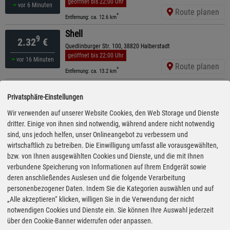
geöffnet bis 22:00 Uhr
vor 6 Minuten
Route planen
*
Entfernung: ca. 12.6 km
Shell
9
2.32
€
Quedlinburger Str. 100, 38820 Halberstadt
geöffnet bis 22:00 Uhr
vor 16 Minuten
Route planen
*
Entfernung: ca. 13.2 km
Shell
9
2.32
€
Privatsphäre-Einstellungen
Quedlinburger Landstr. 9, 38820 Halberstadt
ganztägig geöffnet
Wir verwenden auf unserer Website Cookies, den Web Storage und Dienste
vor 21 Minuten
Route planen
dritter. Einige von ihnen sind notwendig, während andere nicht notwendig
*
Entfernung: ca. 13.9 km
sind, uns jedoch helfen, unser Onlineangebot zu verbessern und
TotalEnergies
wirtschaftlich zu betreiben. Die Einwilligung umfasst alle vorausgewählten,
9
2.36
€
Magdeburger Str. 39-45, 38820 Halberstadt
bzw. von Ihnen ausgewählten Cookies und Dienste, und die mit Ihnen
geöffnet bis 22:00 Uhr
verbundene Speicherung von Informationen auf Ihrem Endgerät sowie
12:05 Uhr
Route planen
deren anschließendes Auslesen und die folgende Verarbeitung
*
Entfernung: ca. 12.1 km
personenbezogener Daten. Indem Sie die Kategorien auswählen und auf
ARAL
„Alle akzeptieren“ klicken, willigen Sie in die Verwendung der nicht
9
2.40
€
Sternstraße 10, 38820 Halberstadt
notwendigen Cookies und Dienste ein. Sie können Ihre Auswahl jederzeit
ganztägig geöffnet
über den Cookie-Banner widerrufen oder anpassen.
12:05 Uhr
Route planen