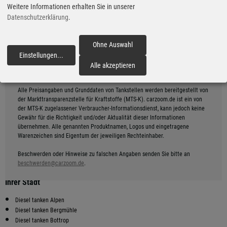
*
Entfernung: ca. 4.8 km
Weitere Informationen erhalten Sie in unserer
Datenschutzerklärung
.
Shell
9
2.69
€
A3 Huenxe Ost , 46569 Huenxe
ganztägig geöffnet
Ohne Auswahl
gestern 12:55 Uhr
Route planen
Einstellungen
...
*
Entfernung: ca. 8.6 km
fortfahren
Alle akzeptieren
Alle Preisangaben und Grunddaten von Tankstellen werden bereitgestellt von
der Markttransparenzstelle für Kraftstoffe (MTS-K). carzoom.de ist ein von
der MTS-K zugelassener Verbraucher-Informationsdienst, kann jedoch keine
Gewähr für die Richtigkeit und/oder Aktualität dieser Informationen
übernehmen. Alle genannten Produktnamen, Logos und eingetragene
Warenzeichen sind Eigentum der jeweiligen Rechteinhaber.
Beschwerden oder Hinweise zu falschen Angaben senden Sie bitte an
beschwerden@carzoom.de
.
Preiswerter tanken - finden Sie die günstigsten Diesel Preise in
Ihrer Stadt
Diesel tanken Alpen
Diesel tanken Bergmühle
Diesel tanken Bottrop