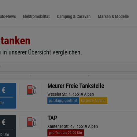
Auto-News
Elektromobilität
Camping & Caravan
Marken & Modelle
tanken
 in unserer Übersicht vergleichen.
r
Meurer Freie Tankstelle
€
Weseler Str. 4, 46519 Alpen
ganztägig geöffnet
kürzeste Anfahrt
Uhr
TAP
€
Xantener Str. 43, 46519 Alpen
geöffnet bis 22:00 Uhr
10 Uhr