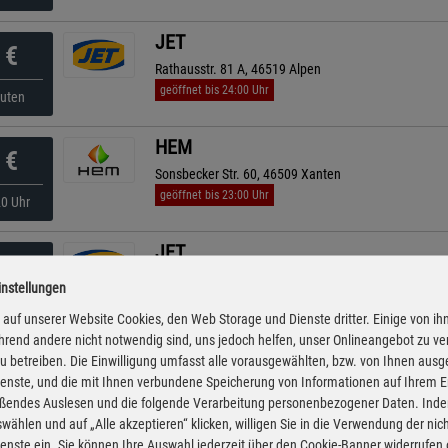
JET
€
Rathausstr. 81 A, 46519 Alpen
geöffnet bis 24:00 Uhr
nuten
HEM
€
Sonsbecker Str. 60, 46509 Xanten
geöffnet bis 23:00 Uhr
20 Uhr
JET
€
Venloer Str. 4, 46487 Wesel
instellungen
geöffnet bis 23:00 Uhr
55 Uhr
auf unserer Website Cookies, den Web Storage und Dienste dritter. Einige von ih
rend andere nicht notwendig sind, uns jedoch helfen, unser Onlineangebot zu v
TotalEnergies
 zu betreiben. Die Einwilligung umfasst alle vorausgewählten, bzw. von Ihnen aus
€
enste, und die mit Ihnen verbundene Speicherung von Informationen auf Ihrem 
Rheinberger Str. 15, 46509 Xanten
eßendes Auslesen und die folgende Verarbeitung personenbezogener Daten. Inde
geöffnet bis 22:00 Uhr
25 Uhr
wählen und auf „Alle akzeptieren“ klicken, willigen Sie in die Verwendung der ni
enste ein. Sie können Ihre Auswahl jederzeit über den Cookie-Banner widerrufen