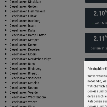
Diesel tanken Dinslaken
Diesel tanken Geldern
Diesel tanken Hamminkeln
9
2.10
Diesel tanken Hünxe
Diesel tanken Isselburg
vor 5 Mi
Diesel tanken Issum
Diesel tanken Kalkar
Diesel tanken Kamp-Lintfort
9
2.11
Diesel tanken Kempen
Diesel tanken Kerken
gestern 21:
Diesel tanken Kevelaer
Diesel tanken Moers
Diesel tanken Neukirchen-Vluyn
9
2.11
Diesel tanken Rees
Diesel tanken Rheinberg
Privatsphäre-E
gestern 21:
Diesel tanken Rheurdt
Wir verwenden 
Diesel tanken Sonsbeck
notwendig, wäh
Diesel tanken Straelen
wirtschaftlich
9
2.12
Diesel tanken Uedem
Cookies und Di
Diesel tanken Voerde
deren anschli
Diesel tanken Wachtendonk
gestern 21:
Kategorien aus
Diesel tanken Weeze
Cookies und Di
Diesel tanken Wesel