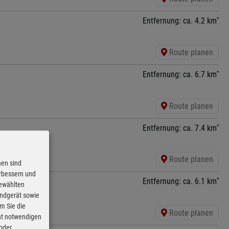
*
Entfernung: ca. 4.2 km
Route planen
*
Entfernung: ca. 6.7 km
Route planen
*
Entfernung: ca. 7.4 km
Route planen
nen sind
erbessern und
*
Entfernung: ca. 6.1 km
gewählten
Endgerät sowie
m Sie die
Route planen
cht notwendigen
 oder