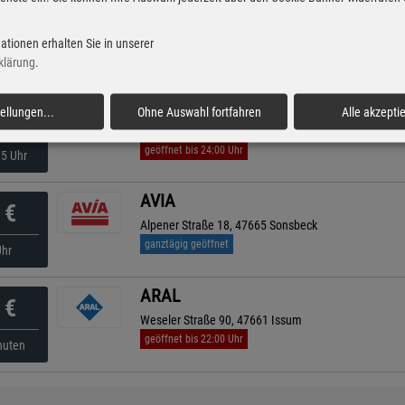
BFT Tankstelle
€
Weseler Str. 17, 47665 Sonsbeck
ationen erhalten Sie in unserer
geöffnet bis 21:00 Uhr
Uhr
klärung
.
Shell
tellungen
...
Ohne Auswahl fortfahren
Alle akzepti
€
Weseler Str. 101, 46487 Wesel
geöffnet bis 24:00 Uhr
35 Uhr
AVIA
€
Alpener Straße 18, 47665 Sonsbeck
ganztägig geöffnet
Uhr
ARAL
€
Weseler Straße 90, 47661 Issum
geöffnet bis 22:00 Uhr
nuten