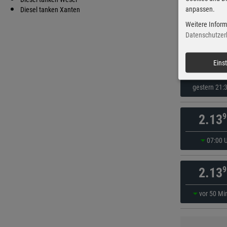
anpassen.
9
Diesel tanken Xanten
2.12
Weitere Inform
06:50 
Datenschutzer
9
Eins
2.12
gestern 21:
9
2.13
07:00 
9
2.13
vor 50 Mi