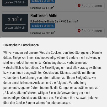
ganztägig geöffnet
gestern 21:10 Uhr
Route planen
*
Entfernung: ca. 6.9 km
Raiffeisen Mitte
9
2.10
€
Robert-Bosch-Straße 2a, 49406 Barnstorf
ganztägig geöffnet
gestern 21:10 Uhr
Route planen
*
Entfernung: ca. 10.1 km
CLASSIC
9
2.10
€
Privatsphäre-Einstellungen
Bremer Str. 27, 49406 Barnstorf
geöffnet bis 22:00 Uhr
Wir verwenden auf unserer Website Cookies, den Web Storage und Dienste
gestern 20:50 Uhr
Route planen
dritter. Einige von ihnen sind notwendig, während andere nicht notwendig
*
Entfernung: ca. 11.8 km
sind, uns jedoch helfen, unser Onlineangebot zu verbessern und
EC Tankstelle Rolfes
wirtschaftlich zu betreiben. Die Einwilligung umfasst alle vorausgewählten,
9
2.10
€
Diepholzer Str. 22, 49459 Lembruch
bzw. von Ihnen ausgewählten Cookies und Dienste, und die mit Ihnen
ganztägig geöffnet
verbundene Speicherung von Informationen auf Ihrem Endgerät sowie
gestern 14:10 Uhr
Route planen
deren anschließendes Auslesen und die folgende Verarbeitung
*
Entfernung: ca. 12.5 km
personenbezogener Daten. Indem Sie die Kategorien auswählen und auf
Brzezina / Wiechers Diepholz
„Alle akzeptieren“ klicken, willigen Sie in die Verwendung der nicht
9
2.11
€
Dieselstrasse 20, 49356 Diepholz
notwendigen Cookies und Dienste ein. Sie können Ihre Auswahl jederzeit
ganztägig geöffnet
über den Cookie-Banner widerrufen oder anpassen.
gestern 21:30 Uhr
Route planen