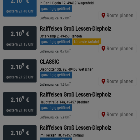
2.10
€
In Den Hügeln 12, 49419 Wagenfeld
ganztägig geöffnet
gestern 21:40 Uhr
Route planen
*
Entfernung: ca. 9.7 km
Raiffeisen Groß Lessen-Diepholz
9
2.10
€
Osterkamp 2, 49453 Rehden
ganztägig geöffnet
kürzeste Anfahrt
gestern 21:15 Uhr
Route planen
*
Entfernung: ca. 0.7 km
CLASSIC
9
2.10
€
Diepholzer Str. 92, 49453 Wetschen
ganztägig geöffnet
gestern 21:25 Uhr
Route planen
*
Entfernung: ca. 1.9 km
Raiffeisen Groß Lessen-Diepholz
9
2.10
€
Hauptstraße 14a, 49457 Drebber
ganztägig geöffnet
gestern 21:10 Uhr
Route planen
*
Entfernung: ca. 5.9 km
Raiffeisen Groß Lessen-Diepholz
9
2.10
€
Im Flecken 18, 49457 Cornau