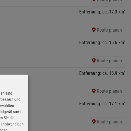
*
Entfernung: ca. 17.3 km
Route planen
*
Entfernung: ca. 15.6 km
Route planen
*
Entfernung: ca. 16.9 km
Route planen
nen sind
erbessern und
*
Entfernung: ca. 17.1 km
gewählten
Endgerät sowie
m Sie die
Route planen
cht notwendigen
 oder