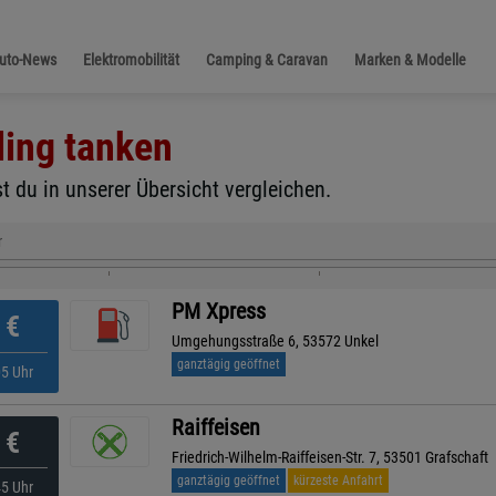
Auto-News
Elektromobilität
Camping & Caravan
Marken & Modelle
ling
tanken
t du in unserer Übersicht vergleichen.
r
PM Xpress
€
Umgehungsstraße 6, 53572 Unkel
ganztägig geöffnet
05 Uhr
Raiffeisen
€
Friedrich-Wilhelm-Raiffeisen-Str. 7, 53501 Grafschaft
ganztägig geöffnet
kürzeste Anfahrt
45 Uhr