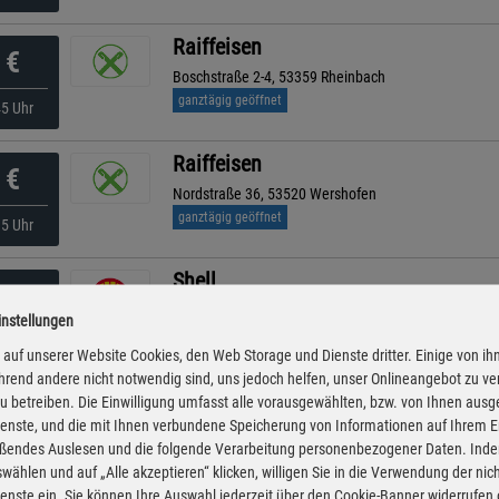
Raiffeisen
€
Boschstraße 2-4, 53359 Rheinbach
ganztägig geöffnet
45 Uhr
Raiffeisen
€
Nordstraße 36, 53520 Wershofen
ganztägig geöffnet
35 Uhr
Shell
€
Auf Dem Steinbüchel 2, 53340 Meckenheim
instellungen
ganztägig geöffnet
00 Uhr
auf unserer Website Cookies, den Web Storage und Dienste dritter. Einige von ih
rend andere nicht notwendig sind, uns jedoch helfen, unser Onlineangebot zu v
Shell
 zu betreiben. Die Einwilligung umfasst alle vorausgewählten, bzw. von Ihnen aus
€
enste, und die mit Ihnen verbundene Speicherung von Informationen auf Ihrem 
Am Wachtbergring 2, 53343 Wachtberg
eßendes Auslesen und die folgende Verarbeitung personenbezogener Daten. Inde
ganztägig geöffnet
55 Uhr
wählen und auf „Alle akzeptieren“ klicken, willigen Sie in die Verwendung der ni
enste ein. Sie können Ihre Auswahl jederzeit über den Cookie-Banner widerrufen