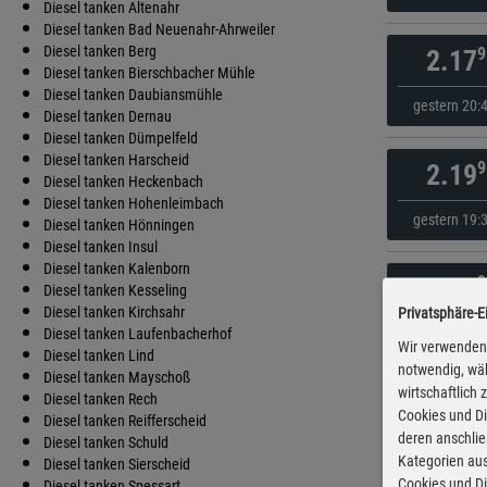
Diesel tanken Altenahr
Diesel tanken Bad Neuenahr-Ahrweiler
Diesel tanken Berg
9
2.17
Diesel tanken Bierschbacher Mühle
Diesel tanken Daubiansmühle
gestern 20:
Diesel tanken Dernau
Diesel tanken Dümpelfeld
Diesel tanken Harscheid
9
2.19
Diesel tanken Heckenbach
Diesel tanken Hohenleimbach
gestern 19:
Diesel tanken Hönningen
Diesel tanken Insul
Diesel tanken Kalenborn
9
2.19
Diesel tanken Kesseling
Diesel tanken Kirchsahr
Privatsphäre-E
gestern 20:
Diesel tanken Laufenbacherhof
Wir verwenden 
Diesel tanken Lind
notwendig, wäh
Diesel tanken Mayschoß
wirtschaftlich
9
2.19
Diesel tanken Rech
Cookies und Di
Diesel tanken Reifferscheid
deren anschli
Diesel tanken Schuld
gestern 18:
Kategorien aus
Diesel tanken Sierscheid
Cookies und Di
Diesel tanken Spessart