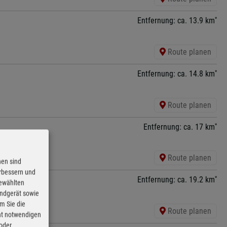
*
Entfernung: ca. 13.9 km
Route planen
*
Entfernung: ca. 14.8 km
Route planen
*
Entfernung: ca. 17 km
Route planen
nen sind
erbessern und
*
Entfernung: ca. 19.2 km
gewählten
Endgerät sowie
m Sie die
Route planen
cht notwendigen
 oder