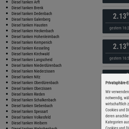
Diesel tanken Arft
Diesel tanken Brenk
Diesel tanken Dedenbach
9
2.13
Diesel tanken Galenberg
Diesel tanken Hausten
gestern 16:
Diesel tanken Heckenbach
Diesel tanken Hohenleimbach
Diesel tanken Kempenich
9
2.13
Diesel tanken Kesseling
Diesel tanken Kirchwald
gestern 16:
Diesel tanken Langscheid
Diesel tanken Niederdürenbach
Diesel tanken Niederzissen
9
2.14
Diesel tanken Nitz
Diesel tanken Oberdürenbach
Privatsphäre-E
gestern 19:
Diesel tanken Oberzissen
Wir verwenden 
Diesel tanken Rieden
notwendig, wäh
Diesel tanken Schalkenbach
wirtschaftlich
9
2.14
Diesel tanken Siebenbach
Cookies und Di
Diesel tanken Spessart
deren anschli
Diesel tanken Volkesfeld
gestern 16:
Kategorien aus
Diesel tanken Weibern
Cookies und Di
Diesel tanken Welschenbach