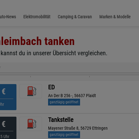
Auto-News
Elektromobilität
Camping & Caravan
Marken & Modelle
leimbach
tanken
kannst du in unserer Übersicht vergleichen.
r
ED
€
An Der B 256 -, 56637 Plaidt
ganztägig geöffnet
Uhr
Tankstelle
€
Mayener Straße 8, 56729 Ettringen
ganztägig geöffnet
25 Uhr