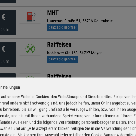
MHT
€
Hausener Straße 51, 56736 Kottenheim
ganztägig geöffnet
25 Uhr
Raiffeisen
€
Koblenzer Str. 168, 56727 Mayen
ganztägig geöffnet
55 Uhr
Raiffeisen
€
Friedrich-Wilhelm-Raiffeisen-Str. 7, 53501 Grafschaft
instellungen
ganztägig geöffnet
45 Uhr
auf unserer Website Cookies, den Web Storage und Dienste dritter. Einige von ih
rend andere nicht notwendig sind, uns jedoch helfen, unser Onlineangebot zu v
Raiffeisen
 zu betreiben. Die Einwilligung umfasst alle vorausgewählten, bzw. von Ihnen aus
€
enste, und die mit Ihnen verbundene Speicherung von Informationen auf Ihrem 
Rudolf Diesel Str 31, 56751 Polch
eßendes Auslesen und die folgende Verarbeitung personenbezogener Daten. Inde
ganztägig geöffnet
55 Uhr
wählen und auf „Alle akzeptieren“ klicken, willigen Sie in die Verwendung der ni
enste ein. Sie können Ihre Auswahl jederzeit über den Cookie-Banner widerrufen