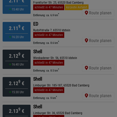
2.11
€
Frankfurter Str. 25, 65520 Bad Camberg
schließt in 47 Minuten
kürzeste Anfahrt
15:40 Uhr
Route planen
*
Entfernung: ca. 6.9 km
ED
9
2.11
€
Rudolfstraße 7, 65510 Idstein
schließt in 47 Minuten
16:20 Uhr
Route planen
*
Entfernung: ca. 8.6 km
Shell
9
2.12
€
Wiesbadener Str. 56, 65510 Idstein
schließt in 47 Minuten
16:40 Uhr
Route planen
*
Entfernung: ca. 8.5 km
Shell
9
2.12
€
Limburger Str. 185-187, 65520 Bad Camberg
schließt in 47 Minuten
15:30 Uhr
Route planen
*
Entfernung: ca. 9 km
Shell
9
2.13
€
Limburger Str. 36, 65520 Bad Camberg