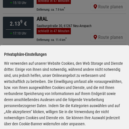
schließt in 47 Minuten
15:10 Uhr
Route planen
*
Entfernung: ca. 7.9 km
ARAL
9
2.13
€
Saalburgstraße 30, 61267 Neu-Anspach
schließt in 47 Minuten
17:10 Uhr
Route planen
*
Entfernung: ca. 11.4 km
ELAN
9
2.19
€
Privatsphäre-Einstellungen
Bahnhofstr. 31A, 65520 Bad Camberg
schließt in 47 Minuten
Wir verwenden auf unserer Website Cookies, den Web Storage und Dienste
14:10 Uhr
Route planen
dritter. Einige von ihnen sind notwendig, während andere nicht notwendig
*
Entfernung: ca. 7.7 km
sind, uns jedoch helfen, unser Onlineangebot zu verbessern und
TotalEnergies
wirtschaftlich zu betreiben. Die Einwilligung umfasst alle vorausgewählten,
9
2.20
€
Wiesbadener Str. 77, 65510 Idstein
bzw. von Ihnen ausgewählten Cookies und Dienste, und die mit Ihnen
ganztägig geöffnet
verbundene Speicherung von Informationen auf Ihrem Endgerät sowie
14:30 Uhr
Route planen
deren anschließendes Auslesen und die folgende Verarbeitung
*
Entfernung: ca. 9.1 km
personenbezogener Daten. Indem Sie die Kategorien auswählen und auf
ARAL
„Alle akzeptieren“ klicken, willigen Sie in die Verwendung der nicht
9
2.69
€
A 3, 65520 Bad Camberg
notwendigen Cookies und Dienste ein. Sie können Ihre Auswahl jederzeit
ganztägig geöffnet
über den Cookie-Banner widerrufen oder anpassen.
16:05 Uhr
Route planen